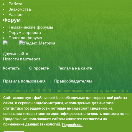
Работа
Знакомства
Разное
Форум
Тематические форумы
Форумы проекта
Правила форума
Друзья сайта
Новости партнеров
Контакты
О проекте
Реклама на сайте
Правила пользования
Правообладателям
© Agrobook.ru 2013-2023. При использовании материалов сайта
активная ссылка на публикацию обязательна.
Сайт использует файлы cookie, необходимые для корректной работы
344000, Ростов-на-Дону, ул. Города Волос, д.6, 8 этаж, офис 803
сайта, и сервисы Яндекс-метрики, используемые для анализа
статистики посещаемости, которые не содержат сведений, на
Тел./факс: +7 (863) 282-83-13 e-mail:
info@agrobook.ru
основании которых можно идентифицировать личность пользователя.
Возрастная категория сайта: 16+. Объявления на сайте не
Продолжение пользования сайтом является согласием на
премодерируются.
Положение о защите персональных данных
Подробнее.
применение данных технологий.
Гала Алиевна Каймакчи – редактор, тел.: (863) 282-83-13