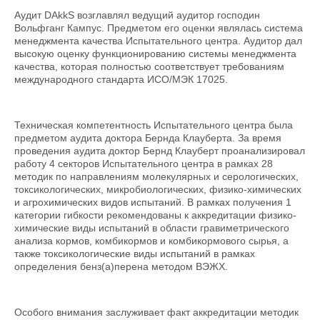
Аудит DAkkS возглавлял ведущий аудитор господин
Вольфганг Кампус. Предметом его оценки являлась система
менеджмента качества Испытательного центра. Аудитор дал
высокую оценку функционированию системы менеджмента
качества, которая полностью соответствует требованиям
международного стандарта ИСО/МЭК 17025.
Техническая компетентность Испытательного центра была
предметом аудита доктора Бернда Клауберта. За время
проведения аудита доктор Бернд Клауберт проанализировал
работу 4 секторов Испытательного центра в рамках 28
методик по направлениям молекулярных и серологических,
токсикологических, микробиологических, физико-химических
и агрохимических видов испытаний. В рамках получения 1
категории гибкости рекомендованы к аккредитации физико-
химические виды испытаний в области гравиметрического
анализа кормов, комбикормов и комбикормового сырья, а
также токсикологические виды испытаний в рамках
определения бенз(а)перена методом ВЭЖХ.
Особого внимания заслуживает факт аккредитации методик