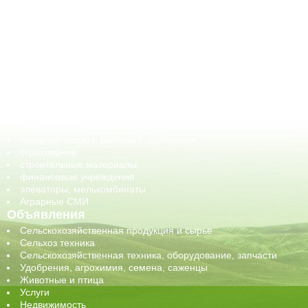
АПК-Каталог
АПК-органы управления
ветеринарные препараты, ветеринарные учреждения
ГСМ, биотопливо
корма, добавки для животных
оборудование для АПК, промышленное, весовое
обучение
сельхозпроизводители / сельхозпредприятия
сельхозтехника, запчасти
семена, посадочные материалы
средства защиты растений, удобрения
страхование
строительные материалы
финансовые учреждения
элеваторы, мелькомбинаты
Аграрные СМИ
Объявления
Сельскохозяйственная продукция и сырье
Сельхоз техника
Сельскохозяйственная техника, оборудование, запчасти
Удобрения, агрохимия, семена, саженцы
Животные и птица
Услуги
Недвижимость