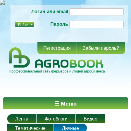
Перейти к
Логин или email
основному
содержанию
Пароль
Регистрация
Забыли пароль?
Профессиональная сеть фермеров и людей агробизнеса
Главное меню
☰ Меню
Лента
Фотоблоги
Видео
Тематические
Личные