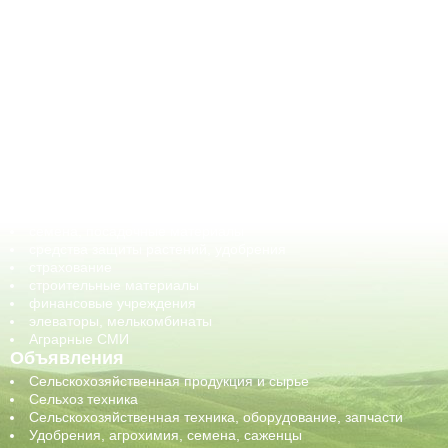
АПК-Каталог
АПК-органы управления
ветеринарные препараты, ветеринарные учреждения
ГСМ, биотопливо
корма, добавки для животных
оборудование для АПК, промышленное, весовое
обучение
сельхозпроизводители / сельхозпредприятия
сельхозтехника, запчасти
семена, посадочные материалы
средства защиты растений, удобрения
страхование
строительные материалы
финансовые учреждения
элеваторы, мелькомбинаты
Аграрные СМИ
Объявления
Сельскохозяйственная продукция и сырье
Сельхоз техника
Сельскохозяйственная техника, оборудование, запчасти
Удобрения, агрохимия, семена, саженцы