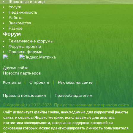
Животные и птица
Услуги
Недвижимость
Работа
Знакомства
Разное
Форум
Тематические форумы
Форумы проекта
Правила форума
Друзья сайта
Новости партнеров
Контакты
О проекте
Реклама на сайте
Правила пользования
Правообладателям
© Agrobook.ru 2013-2023. При использовании материалов сайта
активная ссылка на публикацию обязательна.
Сайт использует файлы cookie, необходимые для корректной работы
344000, Ростов-на-Дону, ул. Города Волос, д.6, 8 этаж, офис 803
сайта, и сервисы Яндекс-метрики, используемые для анализа
статистики посещаемости, которые не содержат сведений, на
Тел./факс: +7 (863) 282-83-13 e-mail:
info@agrobook.ru
основании которых можно идентифицировать личность пользователя.
Возрастная категория сайта: 16+. Объявления на сайте не