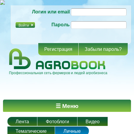
Перейти к
Логин или email
основному
содержанию
Пароль
Регистрация
Забыли пароль?
Профессиональная сеть фермеров и людей агробизнеса
Главное меню
☰ Меню
Лента
Фотоблоги
Видео
Тематические
Личные