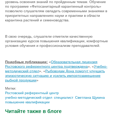
уровень освоения знаний по пройденным темам. Обучение
по программе «Фитосанитарный карантинный контроль»
позволило слушателям овладеть современными знаниями в
приоритетных направлениях науки и практики в области
карантина растений и семеноводства.
В свою очередь, слушатели отметили качественную
организацию курсов повышения квалификации, комфортные
условия обучения и профессионализм преподавателей.
Подобные публикации:
«
Образовательная лицензия
Ростовского референтного центра подтверждена
», «
Учебно-
методический отдел
», «
Рыбоводам Дона помогут улучшить
эпизоотическую ситуацию и усилить импортозамещение
рыбной продукции
»
Метки:
Ростовский референтный центр
учебно-методический отдел
специалист
Светлана Щукина
повышение квалификации
Читайте также в блоге