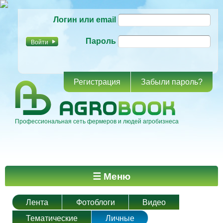
Перейти к
Логин или email
основному
содержанию
Пароль
Регистрация
Забыли пароль?
Профессиональная сеть фермеров и людей агробизнеса
Главное меню
☰ Меню
Лента
Фотоблоги
Видео
Тематические
Личные