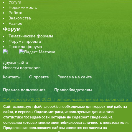
Услуги
Недвижимость
Работа
Знакомства
Разное
Форум
Тематические форумы
Форумы проекта
Правила форума
Друзья сайта
Новости партнеров
Контакты
О проекте
Реклама на сайте
Правила пользования
Правообладателям
© Agrobook.ru 2013-2023. При использовании материалов сайта
активная ссылка на публикацию обязательна.
Сайт использует файлы cookie, необходимые для корректной работы
344000, Ростов-на-Дону, ул. Города Волос, д.6, 8 этаж, офис 803
сайта, и сервисы Яндекс-метрики, используемые для анализа
статистики посещаемости, которые не содержат сведений, на
Тел./факс: +7 (863) 282-83-13 e-mail:
info@agrobook.ru
основании которых можно идентифицировать личность пользователя.
Возрастная категория сайта: 16+. Объявления на сайте не
Продолжение пользования сайтом является согласием на
премодерируются.
Положение о защите персональных данных