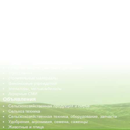
АПК-Каталог
АПК-органы управления
ветеринарные препараты, ветеринарные учреждения
ГСМ, биотопливо
корма, добавки для животных
оборудование для АПК, промышленное, весовое
обучение
сельхозпроизводители / сельхозпредприятия
сельхозтехника, запчасти
семена, посадочные материалы
средства защиты растений, удобрения
страхование
строительные материалы
финансовые учреждения
элеваторы, мелькомбинаты
Аграрные СМИ
Объявления
Сельскохозяйственная продукция и сырье
Сельхоз техника
Сельскохозяйственная техника, оборудование, запчасти
Удобрения, агрохимия, семена, саженцы
Животные и птица