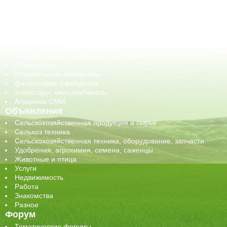
корма, добавки для животных
оборудование для АПК, промышленное, весовое
обучение
сельхозпроизводители / сельхозпредприятия
сельхозтехника, запчасти
семена, посадочные материалы
средства защиты растений, удобрения
страхование
строительные материалы
финансовые учреждения
элеваторы, мелькомбинаты
Аграрные СМИ
Объявления
Сельскохозяйственная продукция и сырье
Сельхоз техника
Сельскохозяйственная техника, оборудование, запчасти
Удобрения, агрохимия, семена, саженцы
Животные и птица
Услуги
Недвижимость
Работа
Знакомства
Разное
Форум
Тематические форумы