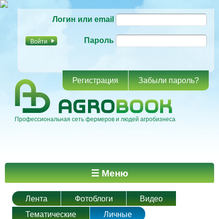
Перейти к
Логин или email
основному
содержанию
Пароль
Регистрация
Забыли пароль?
Профессиональная сеть фермеров и людей агробизнеса
Главное меню
☰ Меню
Лента
Фотоблоги
Видео
Тематические
Личные