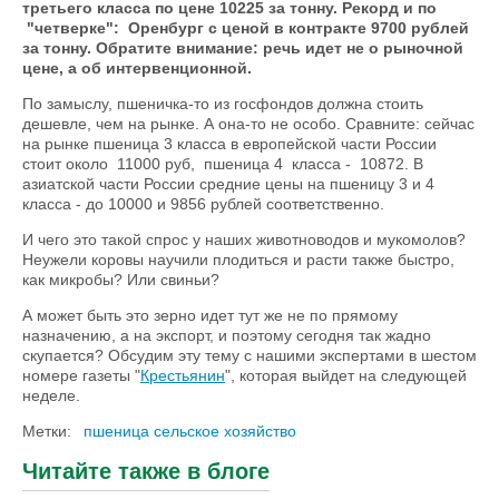
третьего класса по цене 10225 за тонну. Рекорд и по
"четверке": Оренбург с ценой в контракте 9700 рублей
за тонну. Обратите внимание: речь идет не о рыночной
цене, а об интервенционной.
По замыслу, пшеничка-то из госфондов должна стоить
дешевле, чем на рынке. А она-то не особо. Сравните: сейчас
на рынке пшеница 3 класса в европейской части России
стоит около 11000 руб, пшеница 4 класса - 10872. В
азиатской части России средние цены на пшеницу 3 и 4
класса - до 10000 и 9856 рублей соответственно.
И чего это такой спрос у наших животноводов и мукомолов?
Неужели коровы научили плодиться и расти также быстро,
как микробы? Или свиньи?
А
может быть это зерно идет тут же не по прямому
назначению, а на экспорт, и поэтому сегодня так жадно
скупается? Обсудим эту тему с нашими экспертами в шестом
номере газеты "
Крестьянин
", которая выйдет на следующей
неделе.
Метки:
пшеница сельское хозяйство
Читайте также в блоге