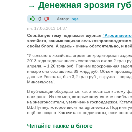
→ Денежная эрозия губ
0
Автор:
Inga
-1
+1
пн, 17.06.2013 14:37
Серьёзную тему поднимает журнал
"Агроинвестор
хозяйств, занимающихся сельхозпроизводством.
своём блоге. А здесь - очень обстоятельно, и всё
"У сельского хозяйства огромная кредиторская задо
2013 года задолженность составляла около 2 трлн руб
апреля, – 1,26 трлн руб. Причем просроченная задол
январе она составляла 89 млрд руб. Объем производс
данным Росстата, был 3,2 трлн руб., выручка – поряд
Минсельхоза".
В публикации обсуждается, как относиться к этому фа
полярные. Из тех мер, которые кажутся мне наиболе
на энергоносители, увеличение господдержки. Кстат
В.В.Путину, которое висит на agronews.ru. Под ним 
ещё не поздно. Как считают подписанты, если постоян
Читайте также в блоге