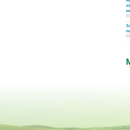
я
э
к
30
З
п
05