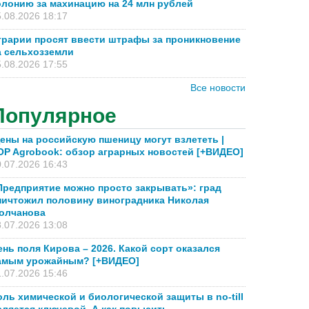
олонию за махинацию на 24 млн рублей
.08.2026 18:17
грарии просят ввести штрафы за проникновение
а сельхозземли
.08.2026 17:55
Все новости
Популярное
ены на российскую пшеницу могут взлететь |
OP Agrobook: обзор аграрных новостей [+ВИДЕО]
.07.2026 16:43
Предприятие можно просто закрывать»: град
ничтожил половину виноградника Николая
олчанова
.07.2026 13:08
ень поля Кирова – 2026. Какой сорт оказался
амым урожайным? [+ВИДЕО]
.07.2026 15:46
оль химической и биологической защиты в no-till