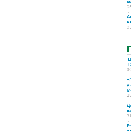
к
05
А
н
05
Ц
T
30
«
у
М
28
Д
с
31
Р