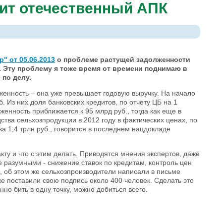
ит отечественный АПК
" от 05.06.2013
о проблеме растущей задолженности
 Эту проблему я тоже время от времени поднимаю в
 по делу.
лженность – она уже превышает годовую выручку. На начало
. Из них доля банковских кредитов, по отчету ЦБ на 1
женность приближается к 95 млрд руб., тогда как еще в
тва сельхозпродукции в 2012 году в фактических ценах, по
ка 1,4 трлн руб., говорится в последнем нацдокладе
кту и что с этим делать. Приводятся мнения экспертов, даже
е разумными - снижение ставок по кредитам, контроль цен
и, об этом же сельхозпроизводители написали в письме
уже поставили свою подпись около 400 человек. Сделать это
но бить в одну точку, можно добиться всего.