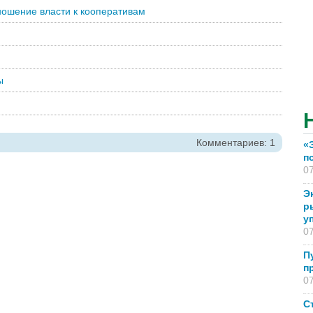
ношение власти к кооперативам
ы
Комментариев: 1
«
п
07
Э
р
у
07
П
п
07
С