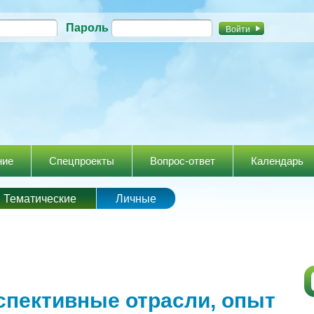
Перейти к
Пароль
основному
содержанию
ние
Спецпроекты
Вопрос-ответ
Календарь
Тематические
Личные
спективные отрасли, опыт