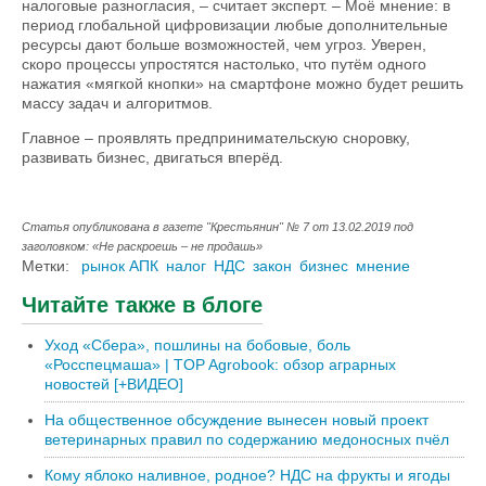
налоговые разногласия, – считает эксперт. – Моё мнение: в
период глобальной цифровизации любые дополнительные
ресурсы дают больше возможностей, чем угроз. Уверен,
скоро процессы упростятся настолько, что путём одного
нажатия «мягкой кнопки» на смартфоне можно будет решить
массу задач и алгоритмов.
Главное – проявлять предпринимательскую сноровку,
развивать бизнес, двигаться вперёд.
Статья опубликована в газете "Крестьянин" № 7 от 13.02.2019 под
заголовком: «Не раскроешь – не продашь»
Метки:
рынок АПК
налог
НДС
закон
бизнес
мнение
Читайте также в блоге
Уход «Сбера», пошлины на бобовые, боль
«Росспецмаша» | TOP Agrobook: обзор аграрных
новостей [+ВИДЕО]
На общественное обсуждение вынесен новый проект
ветеринарных правил по содержанию медоносных пчёл
Кому яблоко наливное, родное? НДС на фрукты и ягоды