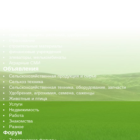
корма, добавки для животных
оборудование для АПК, промышленное, весовое
обучение
сельхозпроизводители / сельхозпредприятия
сельхозтехника, запчасти
семена, посадочные материалы
средства защиты растений, удобрения
страхование
строительные материалы
финансовые учреждения
элеваторы, мелькомбинаты
Аграрные СМИ
Объявления
Сельскохозяйственная продукция и сырье
Сельхоз техника
Сельскохозяйственная техника, оборудование, запчасти
Удобрения, агрохимия, семена, саженцы
Животные и птица
Услуги
Недвижимость
Работа
Знакомства
Разное
Форум
Тематические форумы