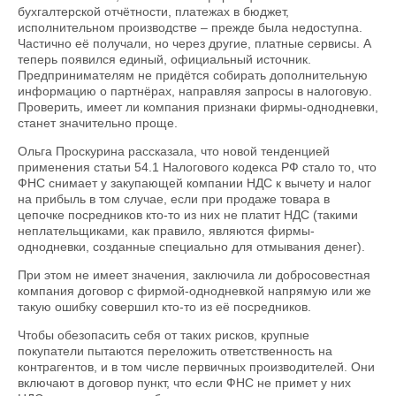
бухгалтерской отчётности, платежах в бюджет,
исполнительном производстве – прежде была недоступна.
Частично её получали, но через другие, платные сервисы. А
теперь появился единый, официальный источник.
Предпринимателям не придётся собирать дополнительную
информацию о партнёрах, направляя запросы в налоговую.
Проверить, имеет ли компания признаки фирмы-однодневки,
станет значительно проще.
Ольга Проскурина рассказала, что новой тенденцией
применения статьи 54.1 Налогового кодекса РФ стало то, что
ФНС снимает у закупающей компании НДС к вычету и налог
на прибыль в том случае, если при продаже товара в
цепочке посредников кто-то из них не платит НДС (такими
неплательщиками, как правило, являются фирмы-
однодневки, созданные специально для отмывания денег).
При этом не имеет значения, заключила ли добросовестная
компания договор с фирмой-однодневкой напрямую или же
такую ошибку совершил кто-то из её посредников.
Чтобы обезопасить себя от таких рисков, крупные
покупатели пытаются переложить ответственность на
контрагентов, и в том числе первичных производителей. Они
включают в договор пункт, что если ФНС не примет у них