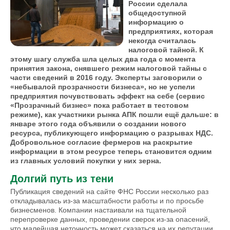
России сделала
общедоступной
информацию о
предприятиях, которая
некогда считалась
налоговой тайной. К
этому шагу служба шла целых два года с момента
принятия закона, снявшего режим налоговой тайны с
части сведений в 2016 году. Эксперты заговорили о
«небывалой прозрачности бизнеса», но не успели
предприя­тия почувствовать эффект на себе (сервис
«Прозрачный бизнес» пока работает в тестовом
режиме), как участники рынка АПК пошли ещё дальше: в
январе этого года объявили о создании нового
ресурса, публикующего информацию о разрывах НДС.
Добровольное согласие фермеров на раскрытие
информации в этом ресурсе теперь становится одним
из главных условий покупки у них зерна.
Долгий путь из тени
Публикация сведений на сайте ФНС России несколько раз
откладывалась из-за масштабности работы и по просьбе
бизнесменов. Компании настаи­вали на тщательной
перепроверке данных, проведении сверок из-за опасений,
что малейшая неточность может сказаться на их репутации.