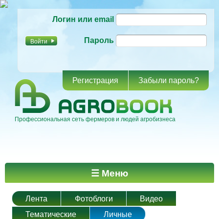
Перейти к
Логин или email
основному
содержанию
Пароль
Регистрация
Забыли пароль?
Профессиональная сеть фермеров и людей агробизнеса
Главное меню
☰ Меню
Лента
Фотоблоги
Видео
Тематические
Личные