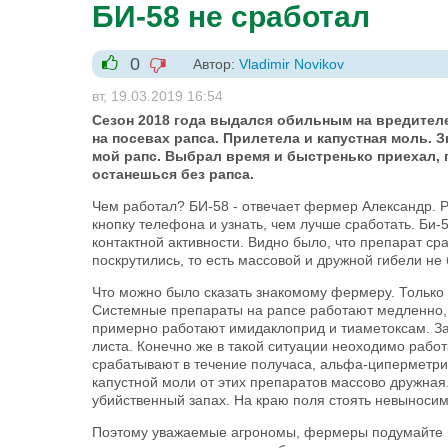
БИ-58 не сработал
0
Автор:
Vladimir Novikov
-1
+1
вт, 19.03.2019 16:54
Сезон 2018 года выдался обильным на вредител
на посевах рапса. Прилетела и капустная моль.
мой рапс. Выбрал время и быстренько приехал, п
останешься без рапса.
Чем работал? БИ-58 - отвечает фермер Александр. Ра
кнопку телефона и узнать, чем лучше сработать. Би
контактной активности. Видно было, что препарат ср
поскрутились, то есть массовой и дружной гибели н
Что можно было сказать знакомому фермеру. Только 
Системные препараты на рапсе работают медленно, г
примерно работают имидаклоприд и тиаметоксам. За
листа. Конечно же в такой ситуации неоходимо рабо
срабатывают в течение получаса, альфа-циперметрин
капустной моли от этих препаратов массово дружная
убийственный запах. На краю поля стоять невыносимо
Поэтому уважаемые агрономы, фермеры подумайте н