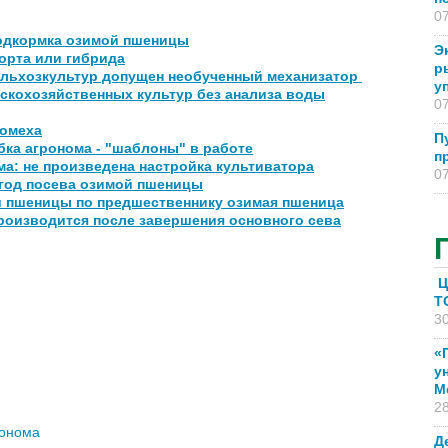
07
одкормка озимой пшеницы
Э
орта или гибрида
р
ельхозкультур допущен необученный механизатор
у
скохозяйственных культур без анализа воды
07
помеха
П
бка агронома - "шаблоны" в работе
п
а: не произведена настройка культиватора
07
 год посева озимой пшеницы
й пшеницы по предшественнику озимая пшеница
производится после завершения основного сева
Ц
T
30
«
у
М
28
ронома
Д