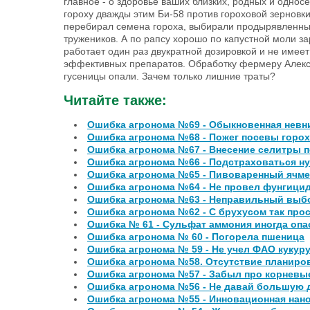
главное - о здоровье ваших близких, родных и одно
гороху дважды этим Би-58 против гороховой зерновки
перебирал семена гороха, выбирали продырявленные
тружеников. А по рапсу хорошо по капустной моли з
работает один раз двукратной дозировкой и не имеет
эффективных препаратов. Обработку фермеру Алекс
гусеницы опали. Зачем только лишние траты?
Читайте также:
Ошибка агронома №69 - Обыкновенная невн
Ошибка агронома №68 - Пожег посевы горох
Ошибка агронома №67 - Внесение селитры п
Ошибка агронома №66 - Подстраховаться нуж
Ошибка агронома №65 - Пивоваренный ячме
Ошибка агронома №64 - Не провел фунгици
Ошибка агронома №63 - Неправильный выбо
Ошибка агронома №62 - С брухусом так прос
Ошибка № 61 - Сульфат аммония иногда опа
Ошибка агронома № 60 - Погорела пшеница
Ошибка агронома № 59 - Не учел ФАО кукур
Ошибка агронома №58. Отсутствие планиро
Ошибка агронома №57 - Забыл про корневы
Ошибка агронома №56 - Не давай большую 
Ошибка агронома №55 - Инновационная нано