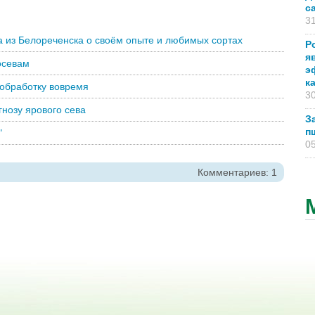
с
31
а из Белореченска о своём опыте и любимых сортах
Р
я
посевам
э
к
обработку вовремя
30
гнозу ярового сева
З
п
"
05
Комментариев: 1