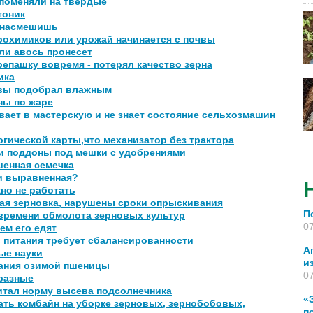
 поменяли на твердые
тоник
 насмешишь
рохимиков или урожай начинается с почвы
ли авось пронесет
епашку вовремя - потерял качество зерна
ика
авы подобрал влажным
ны по жаре
вает в мастерскую и не знает состояние сельхозмашин
гической карты,что механизатор без трактора
ли поддоны под мешки с удобрениями
шенная семечка
и выравненная?
но не работать
ая зерновка, нарушены сроки опрыскивания
П
времени обмолота зерновых культур
07
ем его едят
 питания требует сбалансированности
А
ые науки
и
тания озимой пшеницы
07
разные
итал норму высева подсолнечника
«
ть комбайн на уборке зерновых, зернобобовых,
п