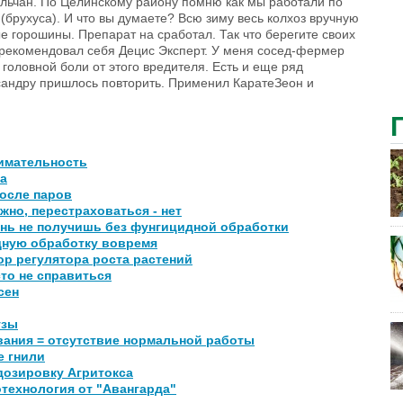
сельчан. По Целинскому району помню как мы работали по
(брухуса). И что вы думаете? Всю зиму весь колхоз вручную
 горошины. Препарат на сработал. Так что берегите своих
арекомендовал себя Децис Эксперт. У меня сосед-фермер
 головной боли от этого вредителя. Есть и еще ряд
андру пришлось повторить. Применил КаратеЗеон и
имательность
а
осле паров
но, перестраховаться - нет
нь не получишь без фунгицидной обработки
дную обработку вовремя
р регулятора роста растений
то не справиться
сен
узы
вания = отсутствие нормальной работы
е гнили
дозировку Агритокса
технология от "Авангарда"