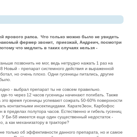
ей ярового рапса. Что только можно было не увидеть
 Знакомый фермер звонит, приезжай, Андреич, посмотри
отому что медлить в таких случаях нельзя -
ньше позвонить не мог, ведь нетрудно нажать 1 раз на
-58 Новый - препарат системного действия и выраженной
аботал, но очень плохо. Одни гусеницы питались, другие
е было.
одно - выбрал препарат ты не совсем правильно.
де-то через 12 часов гусеницы начинают погибать. Также
 это время гусеницы успевают сожрать 50-60% поверхности
тать контактными инсектицидами. КаратеЗеон, Карбофос
 в пределах полутора часов. Естественно и гибель гусениц
. У Би-58 имеется еще один существенный недостаток -
, а как механизатору в тракторе?
е только об эффективности данного препарата, но и самое