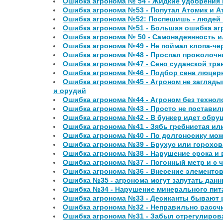
Ошибка агронома № 54 - Жидкие удобрения
Ошибка агронома №53 - Попутал Атомик и А
Ошибка агронома №52: Поспешишь - людей
Ошибка агронома №51 - Большая ошибка аг
Ошибка агронома № 50 - Самонадеянность и
Ошибка агронома №49 - Не поймал клопа-чер
Ошибка агронома №48 - Проспал проволочн
Ошибка агронома №47 - Сено суданской тр
Ошибка агронома №46 - Подбор сена люцер
Ошибка агронома №45 - Агроном не загляды
и орудий
Ошибка агронома №44 - Агроном без техноло
Ошибка агронома №43 - Просто не постави
Ошибка агронома №42 - В бункер идет обру
Ошибка агронома №41 - Зябь гребнистая ил
Ошибка агронома №40 - По долгоносику мож
Ошибка агронома №39 - Брухус или горохов
Ошибка агронома №38 - Нарушение срока и 
Ошибка агронома №37 - Погонный метр и с ч
Ошибка агронома №36 - Внесение элементов
Ошибка №35 - агронома могут запутать данн
Ошибка №34 - Нарушение минерального пи
Ошибка агронома №33 - Десиканты бывают 
Ошибка агронома №32 - Неправильно рассч
Ошибка агронома №31 - Забыл отрегулирова