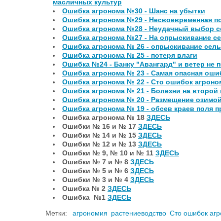
масличных культур
Ошибка агронома №30 - Шанс на убытки
Ошибка агронома №29 - Несвоевременная п
Ошибка агронома №28 - Неудачный выбор с
Ошибка агронома №27 - На опрыскивание с
Ошибка агронома № 26 - опрыскивание сель
Ошибка агронома № 25 - потеря влаги
Ошибка №24 - Банку "Авангард" и ветер не 
Ошибка агронома № 23 - Самая опасная оши
Ошибка агронома № 22 - Сто ошибок агроном
Ошибка агронома № 21 - Болезни на второй
Ошибка агронома № 20 - Размещение озимо
Ошибка агронома № 19 - обсев краев поля 
Ошибка агронома № 18
ЗДЕСЬ
Ошибки № 16 и № 17
ЗДЕСЬ
Ошибки № 14 и № 15
ЗДЕСЬ
Ошибки № 12 и № 13
ЗДЕСЬ
Ошибки № 9, № 10 и № 11
ЗДЕСЬ
Ошибки № 7 и № 8
ЗДЕСЬ
Ошибки № 5 и № 6
ЗДЕСЬ
Ошибки № 3 и № 4
ЗДЕСЬ
Ошибка № 2
ЗДЕСЬ
Ошибка №1
ЗДЕСЬ
Метки:
агрономия
растениеводство
Сто ошибок аг