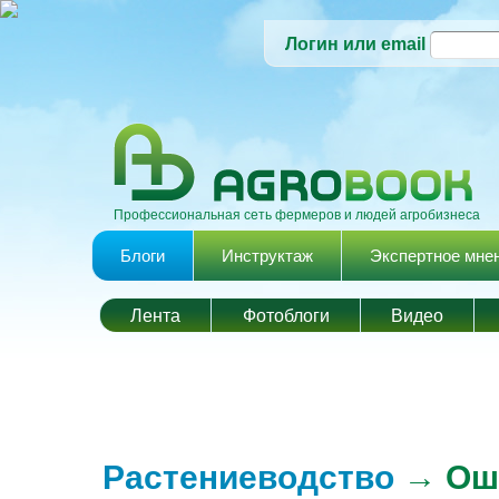
Логин или email
Профессиональная сеть фермеров и людей агробизнеса
Главное меню
Блоги
Инструктаж
Экспертное мне
Лента
Фотоблоги
Видео
Растениеводство
→ Оши