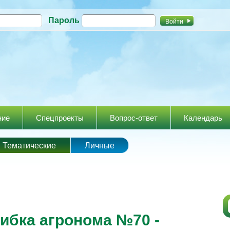
Перейти к
Пароль
основному
содержанию
ние
Спецпроекты
Вопрос-ответ
Календарь
Тематические
Личные
бка агронома №70 -