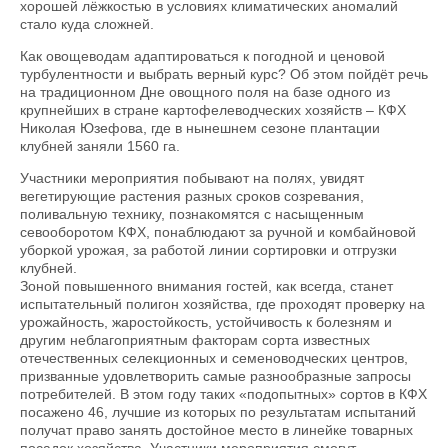
хорошей лёжкостью в условиях климатических аномалий
стало куда сложней.
Как овощеводам адаптироваться к погодной и ценовой
турбулентности и выбрать верный курс? Об этом пойдёт речь
на традиционном Дне овощного поля на базе одного из
крупнейших в стране картофелеводческих хозяйств – КФХ
Николая Юзефова, где в нынешнем сезоне плантации
клубней заняли 1560 га.
Участники мероприятия побывают на полях, увидят
вегетирующие растения разных сроков созревания,
поливальную технику, познакомятся с насыщенным
севооборотом КФХ, понаблюдают за ручной и комбайновой
уборкой урожая, за работой линии сортировки и отгрузки
клубней.
Зоной повышенного внимания гостей, как всегда, станет
испытательный полигон хозяйства, где проходят проверку на
урожайность, жаростойкость, устойчивость к болезням и
другим неблагоприятным факторам сорта известных
отечественных селекционных и семеноводческих центров,
призванные удовлетворить самые разнообразные запросы
потребителей. В этом году таких «подопытных» сортов в КФХ
посажено 46, лучшие из которых по результатам испытаний
получат право занять достойное место в линейке товарных