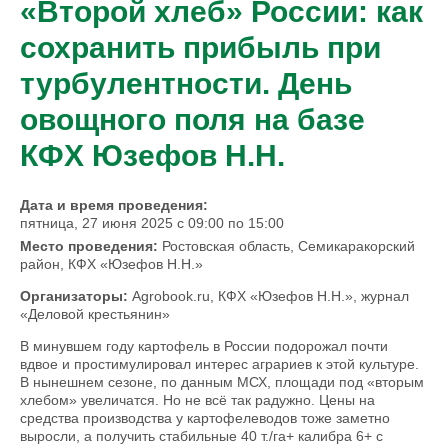
«Второй хлеб» России: как
сохранить прибыль при
турбулентности. День
овощного поля на базе
КФХ Юзефов Н.Н.
Дата и время проведения:
пятница, 27 июня 2025 с
09:00
по
15:00
Место проведения:
Ростовская область, Семикаракорский
район, КФХ «Юзефов Н.Н.»
Организаторы:
Agrobook.ru, КФХ «Юзефов Н.Н.», журнал
«Деловой крестьянин»
В минувшем году картофель в России подорожал почти
вдвое и простимулировал интерес аграриев к этой культуре.
В нынешнем сезоне, по данным МСХ, площади под «вторым
хлебом» увеличатся. Но не всё так радужно. Цены на
средства производства у картофелеводов тоже заметно
выросли, а получить стабильные 40 т./га+ калибра 6+ с