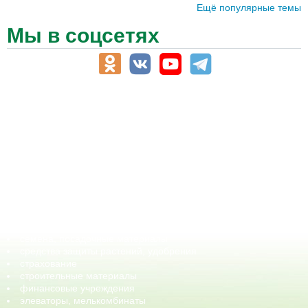
Ещё популярные темы
Мы в соцсетях
АПК-Каталог
АПК-органы управления
ветеринарные препараты, ветеринарные учреждения
ГСМ, биотопливо
корма, добавки для животных
оборудование для АПК, промышленное, весовое
обучение
сельхозпроизводители / сельхозпредприятия
сельхозтехника, запчасти
семена, посадочные материалы
средства защиты растений, удобрения
страхование
строительные материалы
финансовые учреждения
элеваторы, мелькомбинаты