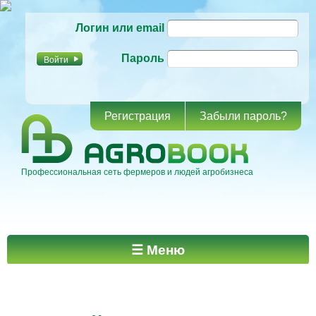
Перейти к
Логин или email
основному
содержанию
Пароль
Регистрация
Забыли пароль?
Профессиональная сеть фермеров и людей агробизнеса
Главное меню
☰ Меню