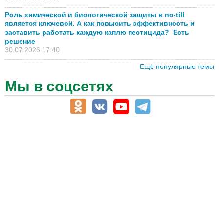
Роль химической и биологической защиты в no-till
является ключевой. А как повысить эффективность и
заставить работать каждую каплю пестицида? Есть
решение
30.07.2026 17:40
Ещё популярные темы
Мы в соцсетях
АПК-Каталог
АПК-органы управления
ветеринарные препараты, ветеринарные учреждения
ГСМ, биотопливо
корма, добавки для животных
оборудование для АПК, промышленное, весовое
обучение
сельхозпроизводители / сельхозпредприятия