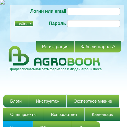
Перейти к
Логин или email
основному
содержанию
Пароль
Регистрация
Забыли пароль?
Профессиональная сеть фермеров и людей агробизнеса
Главное меню
Блоги
Инструктаж
Экспертное мнение
Спецпроекты
Вопрос-ответ
Календарь