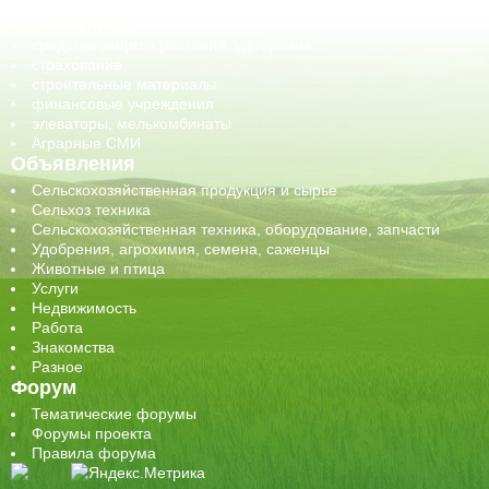
сельхозтехника, запчасти
семена, посадочные материалы
средства защиты растений, удобрения
страхование
строительные материалы
финансовые учреждения
элеваторы, мелькомбинаты
Аграрные СМИ
Объявления
Сельскохозяйственная продукция и сырье
Сельхоз техника
Сельскохозяйственная техника, оборудование, запчасти
Удобрения, агрохимия, семена, саженцы
Животные и птица
Услуги
Недвижимость
Работа
Знакомства
Разное
Форум
Тематические форумы
Форумы проекта
Правила форума