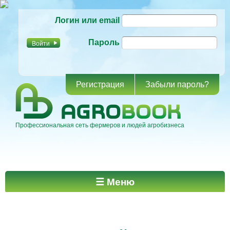
Перейти к
Логин или email
основному
содержанию
Пароль
Регистрация
Забыли пароль?
Профессиональная сеть фермеров и людей агробизнеса
Главное меню
☰ Меню