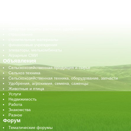
оборудование для АПК, промышленное, весовое
обучение
сельхозпроизводители / сельхозпредприятия
сельхозтехника, запчасти
семена, посадочные материалы
средства защиты растений, удобрения
страхование
строительные материалы
финансовые учреждения
элеваторы, мелькомбинаты
Аграрные СМИ
Объявления
Сельскохозяйственная продукция и сырье
Сельхоз техника
Сельскохозяйственная техника, оборудование, запчасти
Удобрения, агрохимия, семена, саженцы
Животные и птица
Услуги
Недвижимость
Работа
Знакомства
Разное
Форум
Тематические форумы