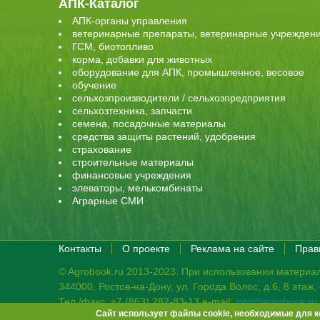
АПК-Каталог
АПК-органы управления
ветеринарные препараты, ветеринарные учрежден
ГСМ, биотопливо
корма, добавки для животных
оборудование для АПК, промышленное, весовое
обучение
сельхозпроизводители / сельхозпредприятия
сельхозтехника, запчасти
семена, посадочные материалы
средства защиты растений, удобрения
страхование
строительные материалы
финансовые учреждения
элеваторы, мелькомбинаты
Аграрные СМИ
Контакты
О проекте
Реклама на сайте
Прав
© Agrobook.ru 2013-2023. При использовании материал
344000, Ростов-на-Дону, ул. Города Волос, д.6, 8 этаж
Тел./факс: +7 (863) 282-83-13 e-mail:
info@agrobook.ru
Сайт использует файлы cookie, необходимые для к
Возрастная категория сайта: 16+. Объявления на сай