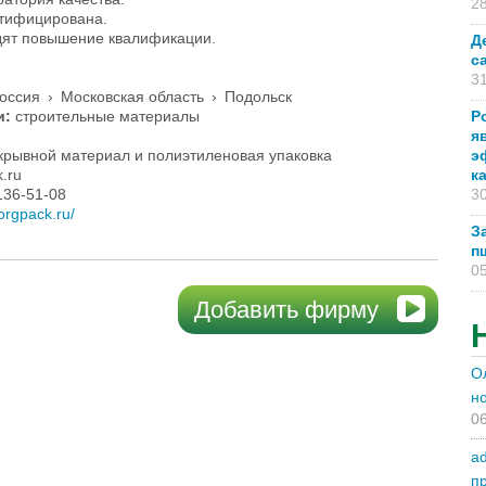
28
ртифицирована.
дят повышение квалификации.
Д
с
31
оссия
›
Московская область
›
Подольск
и:
строительные материалы
Р
я
крывной материал и полиэтиленовая упаковка
э
.ru
к
136-51-08
30
orgpack.ru/
З
п
05
Добавить фирму
О
н
06
a
п