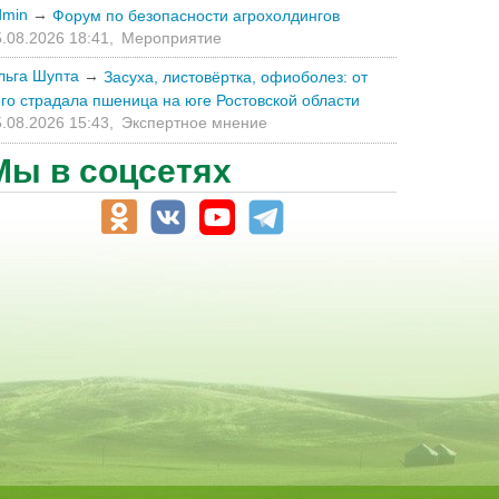
dmin
→
Форум по безопасности агрохолдингов
.08.2026 18:41,
Мероприятие
льга Шупта
→
Засуха, листовёртка, офиоболез: от
его страдала пшеница на юге Ростовской области
.08.2026 15:43,
Экспертное мнение
Мы в соцсетях