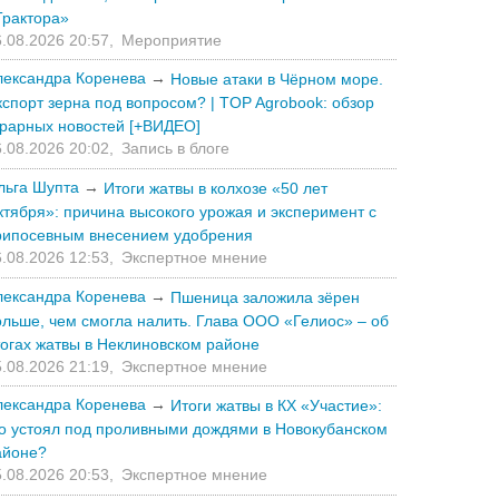
Трактора»
.08.2026 20:57,
Мероприятие
лександра Коренева
→
Новые атаки в Чёрном море.
кспорт зерна под вопросом? | TOP Agrobook: обзор
грарных новостей [+ВИДЕО]
.08.2026 20:02,
Запись в блоге
льга Шупта
→
Итоги жатвы в колхозе «50 лет
ктября»: причина высокого урожая и эксперимент с
рипосевным внесением удобрения
.08.2026 12:53,
Экспертное мнение
лександра Коренева
→
Пшеница заложила зёрен
ольше, чем смогла налить. Глава ООО «Гелиос» – об
тогах жатвы в Неклиновском районе
.08.2026 21:19,
Экспертное мнение
лександра Коренева
→
Итоги жатвы в КХ «Участие»:
то устоял под проливными дождями в Новокубанском
айоне?
.08.2026 20:53,
Экспертное мнение