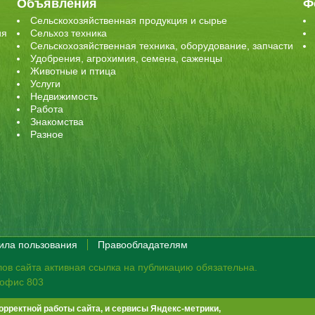
Объявления
Ф
Сельскохозяйственная продукция и сырье
ия
Сельхоз техника
Сельскохозяйственная техника, оборудование, запчасти
Удобрения, агрохимия, семена, саженцы
Животные и птица
Услуги
Недвижимость
Работа
Знакомства
Разное
ила пользования
Правообладателям
ов сайта активная ссылка на публикацию обязательна.
, офис 803
орректной работы сайта, и сервисы Яндекс-метрики,
те не премодерируются.
Положение о защите персональных данных