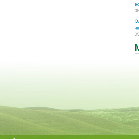
a
05
О
ч
05