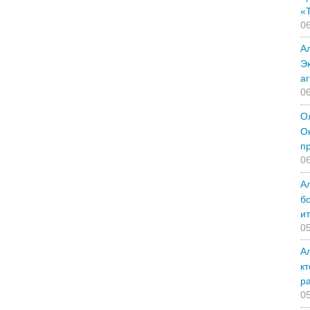
«
06
А
Э
а
06
О
О
п
06
А
б
и
05
А
к
р
05