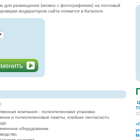
ию для размещения (можно с фотографиями) на почтовый
проверки модератором сайта появится в Каталоге.
Ц
9
T
твенная компания - полиэтиленовая упаковка:
30
енка и полиэтиленовые пакеты, клейкая лента/скотч.
ода.
«
ременное оборудование.
у
водство.
М
атория качества.