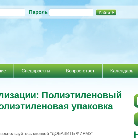
Перейти к
Пароль
основному
содержанию
ние
Спецпроекты
Вопрос-ответ
Календарь
ализации: Полиэтиленовый
олиэтиленовая упаковка
, воспользуйтесь кнопкой "ДОБАВИТЬ ФИРМУ".