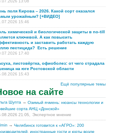
.07.2026 13:08
ень поля Кирова – 2026. Какой сорт оказался
амым урожайным? [+ВИДЕО]
.07.2026 15:46
оль химической и биологической защиты в no-till
вляется ключевой. А как повысить
ффективность и заставить работать каждую
аплю пестицида? Есть решение
.07.2026 17:40
асуха, листовёртка, офиоболез: от чего страдала
шеница на юге Ростовской области
.08.2026 15:43
Ещё популярные темы
Новое на сайте
льга Шупта
→
Озимый ячмень: нюансы технологии и
овейшие сорта АНЦ «Донской»
.08.2026 21:05,
Экспертное мнение
dmin
→
Челябинск готовится к «АГРО»: 200
роизводителей, иностранные гости и юрты возле