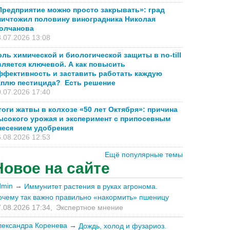
Предприятие можно просто закрывать»: град
ничтожил половину виноградника Николая
олчанова
.07.2026 13:08
оль химической и биологической защиты в no-till
вляется ключевой. А как повысить
ффективность и заставить работать каждую
аплю пестицида? Есть решение
.07.2026 17:40
тоги жатвы в колхозе «50 лет Октября»: причина
ысокого урожая и эксперимент с припосевным
несением удобрения
.08.2026 12:53
Ещё популярные темы
Новое на сайте
dmin
→
Иммунитет растения в руках агронома.
очему так важно правильно «накормить» пшеницу
.08.2026 17:34,
Экспертное мнение
лександра Коренева
→
Дождь, холод и фузариоз.