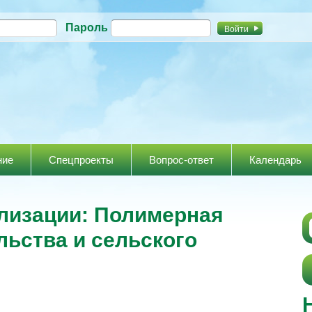
Перейти к
Пароль
основному
содержанию
ние
Спецпроекты
Вопрос-ответ
Календарь
лизации: Полимерная
льства и сельского