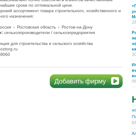
чайшие сроки по оптимальной цене.
«
окий ассортимент товара строительного, хозяйственного и
у
ного назначения:
М
28
оссия
›
Ростовская область
›
Ростов-на-Дону
и:
сельхозпроизводители / сельхозпредприятия
Р
я
ция для строительства и сельского хозяйства
э
ztorg.ru
к
08060
30
И
в
в
Добавить фирму
06
a
П
07
А