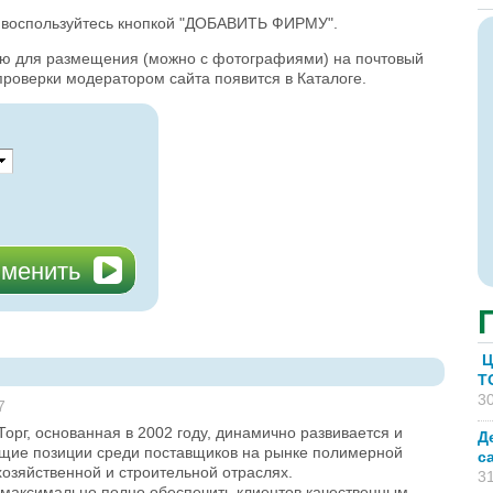
, воспользуйтесь кнопкой "ДОБАВИТЬ ФИРМУ".
ию для размещения (можно с фотографиями) на почтовый
проверки модератором сайта появится в Каталоге.
Ц
T
30
7
орг, основанная в 2002 году, динамично развивается и
Д
щие позиции среди поставщиков на рынке полимерной
с
хозяйственной и строительной отраслях.
31
 максимально полно обеспечить клиентов качественным