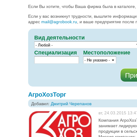
Если Вы хотите, чтобы Ваша фирма была в каталоге
Если у вас возникнут трудности, вышлите информац
адрес
mail@agrobook.ru
, и ваше предприятие после 
Вид деятельности
Специализация
Местоположение
АгроХозТорг
Добавил:
Дмитрий Черепанов
вт, 24.03.2015 13:4
Компания АгроХозТ
занимает лидирую
продукции в сельс
Миссия компании: