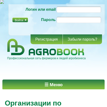
Перейти к
Логин или email
основному
содержанию
Пароль
Регистрация
Забыли пароль?
Профессиональная сеть фермеров и людей агробизнеса
Главное меню
☰ Меню
Организации по