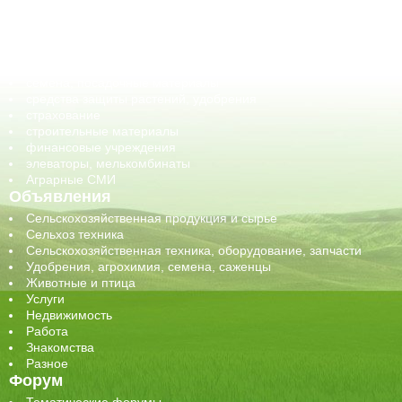
корма, добавки для животных
оборудование для АПК, промышленное, весовое
обучение
сельхозпроизводители / сельхозпредприятия
сельхозтехника, запчасти
семена, посадочные материалы
средства защиты растений, удобрения
страхование
строительные материалы
финансовые учреждения
элеваторы, мелькомбинаты
Аграрные СМИ
Объявления
Сельскохозяйственная продукция и сырье
Сельхоз техника
Сельскохозяйственная техника, оборудование, запчасти
Удобрения, агрохимия, семена, саженцы
Животные и птица
Услуги
Недвижимость
Работа
Знакомства
Разное
Форум
Тематические форумы