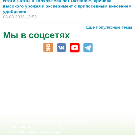
Итоги жатвы в колхозе «50 лет Октября»: причина
высокого урожая и эксперимент с припосевным внесением
удобрения
06.08.2026 12:53
Ещё популярные темы
Мы в соцсетях
АПК-Каталог
АПК-органы управления
ветеринарные препараты, ветеринарные учреждения
ГСМ, биотопливо
корма, добавки для животных
оборудование для АПК, промышленное, весовое
обучение
сельхозпроизводители / сельхозпредприятия
сельхозтехника, запчасти
семена, посадочные материалы
средства защиты растений, удобрения
страхование
строительные материалы