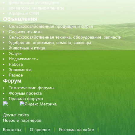
финансовые учреждения
элеваторы, мелькомбинаты
Аграрные СМИ
Объявления
Сельскохозяйственная продукция и сырье
Сельхоз техника
Сельскохозяйственная техника, оборудование, запчасти
Удобрения, агрохимия, семена, саженцы
Животные и птица
Услуги
Недвижимость
Работа
Знакомства
Разное
Форум
Тематические форумы
Форумы проекта
Правила форума
Друзья сайта
Новости партнеров
Контакты
О проекте
Реклама на сайте