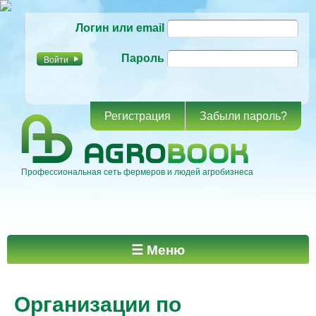
Перейти к
Логин или email
основному
содержанию
Пароль
Регистрация
Забыли пароль?
Профессиональная сеть фермеров и людей агробизнеса
Главное меню
☰ Меню
Организации по