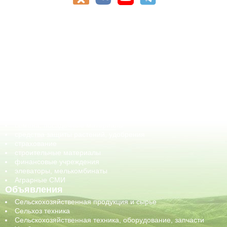
АПК-Каталог
АПК-органы управления
ветеринарные препараты, ветеринарные учреждения
ГСМ, биотопливо
корма, добавки для животных
оборудование для АПК, промышленное, весовое
обучение
сельхозпроизводители / сельхозпредприятия
сельхозтехника, запчасти
семена, посадочные материалы
средства защиты растений, удобрения
страхование
строительные материалы
финансовые учреждения
элеваторы, мелькомбинаты
Аграрные СМИ
Объявления
Сельскохозяйственная продукция и сырье
Сельхоз техника
Сельскохозяйственная техника, оборудование, запчасти