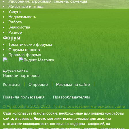
Удобрения, агрохимия, семена, саженцы
Животные и птица
Услуги
Недвижимость
Работа
Знакомства
Разное
Форум
Тематические форумы
Форумы проекта
Правила форума
Друзья сайта
Новости партнеров
Контакты
О проекте
Реклама на сайте
Правила пользования
Правообладателям
© Agrobook.ru 2013-2023. При использовании материалов сайта
активная ссылка на публикацию обязательна.
Сайт использует файлы cookie, необходимые для корректной работы
344000, Ростов-на-Дону, ул. Города Волос, д.6, 8 этаж, офис 803
сайта, и сервисы Яндекс-метрики, используемые для анализа
статистики посещаемости, которые не содержат сведений, на
Тел./факс: +7 (863) 282-83-13 e-mail:
info@agrobook.ru
основании которых можно идентифицировать личность пользователя.