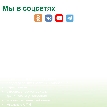
Мы в соцсетях
АПК-Каталог
АПК-органы управления
ветеринарные препараты, ветеринарные учреждения
ГСМ, биотопливо
корма, добавки для животных
оборудование для АПК, промышленное, весовое
обучение
сельхозпроизводители / сельхозпредприятия
сельхозтехника, запчасти
семена, посадочные материалы
средства защиты растений, удобрения
страхование
строительные материалы
финансовые учреждения
элеваторы, мелькомбинаты
Аграрные СМИ