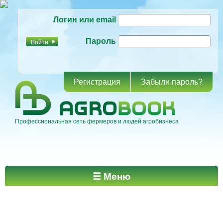
Перейти к
Логин или email
основному
содержанию
Пароль
Регистрация
Забыли пароль?
Профессиональная сеть фермеров и людей агробизнеса
Главное меню
☰ Меню