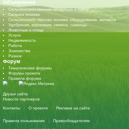
Объявления
Сельскохозяйственная продукция и сырье
Сельхоз техника
Сельскохозяйственная техника, оборудование, запчасти
Удобрения, агрохимия, семена, саженцы
Животные и птица
Услуги
Недвижимость
Работа
Знакомства
Разное
Форум
Тематические форумы
Форумы проекта
Правила форума
Друзья сайта
Новости партнеров
Контакты
О проекте
Реклама на сайте
Правила пользования
Правообладателям