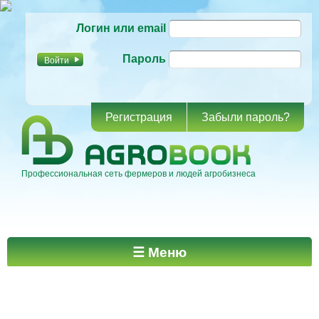
Перейти к
Логин или email
основному
содержанию
Пароль
Регистрация
Забыли пароль?
Профессиональная сеть фермеров и людей агробизнеса
Главное меню
☰ Меню