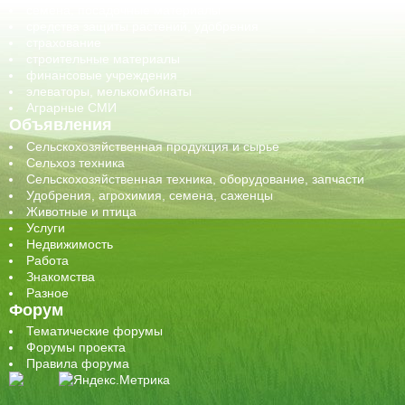
семена, посадочные материалы
средства защиты растений, удобрения
страхование
строительные материалы
финансовые учреждения
элеваторы, мелькомбинаты
Аграрные СМИ
Объявления
Сельскохозяйственная продукция и сырье
Сельхоз техника
Сельскохозяйственная техника, оборудование, запчасти
Удобрения, агрохимия, семена, саженцы
Животные и птица
Услуги
Недвижимость
Работа
Знакомства
Разное
Форум
Тематические форумы
Форумы проекта
Правила форума