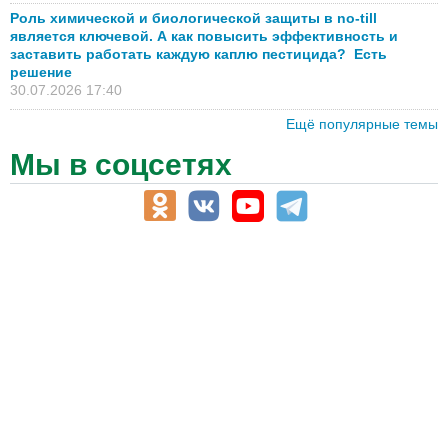
Роль химической и биологической защиты в no-till
является ключевой. А как повысить эффективность и
заставить работать каждую каплю пестицида? Есть
решение
30.07.2026 17:40
Ещё популярные темы
Мы в соцсетях
АПК-Каталог
АПК-органы управления
ветеринарные препараты, ветеринарные учреждения
ГСМ, биотопливо
корма, добавки для животных
оборудование для АПК, промышленное, весовое
обучение
сельхозпроизводители / сельхозпредприятия
сельхозтехника, запчасти