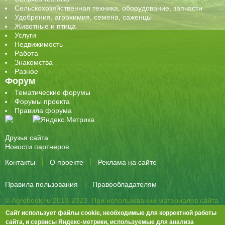
Сельскохозяйственная техника, оборудование, запчасти
Удобрения, агрохимия, семена, саженцы
Животные и птица
Услуги
Недвижимость
Работа
Знакомства
Разное
Форум
Тематические форумы
Форумы проекта
Правила форума
Друзья сайта
Новости партнеров
Контакты
О проекте
Реклама на сайте
Правила пользования
Правообладателям
© Agrobook.ru 2013-2023. При использовании материалов сайта
активная ссылка на публикацию обязательна.
Сайт использует файлы cookie, необходимые для корректной работы
344000, Ростов-на-Дону, ул. Города Волос, д.6, 8 этаж, офис 803
сайта, и сервисы Яндекс-метрики, используемые для анализа