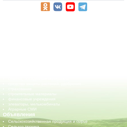
АПК-Каталог
АПК-органы управления
ветеринарные препараты, ветеринарные учреждения
ГСМ, биотопливо
корма, добавки для животных
оборудование для АПК, промышленное, весовое
обучение
сельхозпроизводители / сельхозпредприятия
сельхозтехника, запчасти
семена, посадочные материалы
средства защиты растений, удобрения
страхование
строительные материалы
финансовые учреждения
элеваторы, мелькомбинаты
Аграрные СМИ
Объявления
Сельскохозяйственная продукция и сырье
Сельхоз техника