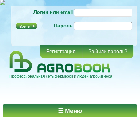
Перейти к
Логин или email
основному
содержанию
Пароль
Регистрация
Забыли пароль?
Профессиональная сеть фермеров и людей агробизнеса
Главное меню
☰ Меню