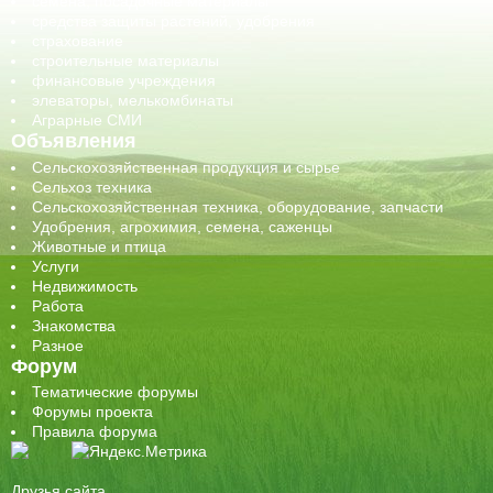
семена, посадочные материалы
средства защиты растений, удобрения
страхование
строительные материалы
финансовые учреждения
элеваторы, мелькомбинаты
Аграрные СМИ
Объявления
Сельскохозяйственная продукция и сырье
Сельхоз техника
Сельскохозяйственная техника, оборудование, запчасти
Удобрения, агрохимия, семена, саженцы
Животные и птица
Услуги
Недвижимость
Работа
Знакомства
Разное
Форум
Тематические форумы
Форумы проекта
Правила форума
Друзья сайта