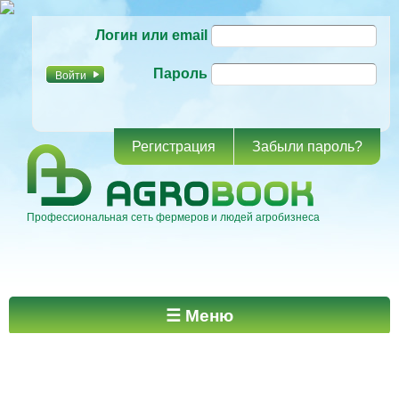
Перейти к
Логин или email
основному
содержанию
Пароль
Регистрация
Забыли пароль?
Профессиональная сеть фермеров и людей агробизнеса
Главное меню
☰ Меню