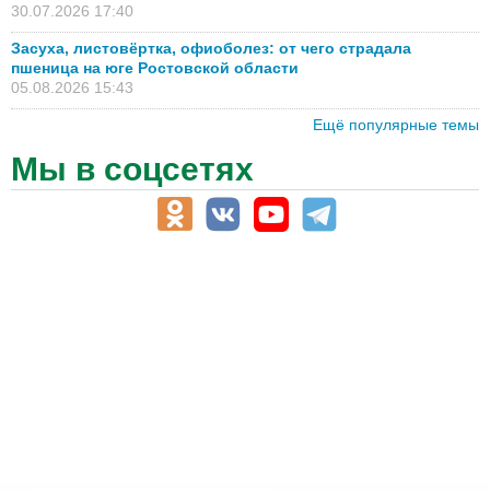
30.07.2026 17:40
Засуха, листовёртка, офиоболез: от чего страдала
пшеница на юге Ростовской области
05.08.2026 15:43
Ещё популярные темы
Мы в соцсетях
АПК-Каталог
АПК-органы управления
ветеринарные препараты, ветеринарные учреждения
ГСМ, биотопливо
корма, добавки для животных
оборудование для АПК, промышленное, весовое
обучение
сельхозпроизводители / сельхозпредприятия
сельхозтехника, запчасти