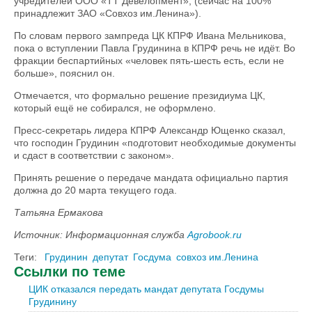
учредителей ООО «ТТ Девелопмент», (сейчас на 100%
принадлежит ЗАО «Совхоз им.Ленина»).
По словам первого зампреда ЦК КПРФ Ивана Мельникова,
пока о вступлении Павла Грудинина в КПРФ речь не идёт. Во
фракции беспартийных «человек пять-шесть есть, если не
больше», пояснил он.
Отмечается, что формально решение президиума ЦК,
который ещё не собирался, не оформлено.
Пресс-секретарь лидера КПРФ Александр Ющенко сказал,
что господин Грудинин «подготовит необходимые документы
и сдаст в соответствии с законом».
Принять решение о передаче мандата официально партия
должна до 20 марта текущего года.
Татьяна Ермакова
Источник: Информационная служба
Agrobook.ru
Теги:
Грудинин
депутат
Госдума
совхоз им.Ленина
Ссылки по теме
ЦИК отказался передать мандат депутата Госдумы
Грудинину