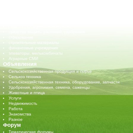
оборудование для АПК, промышленное, весовое
обучение
сельхозпроизводители / сельхозпредприятия
сельхозтехника, запчасти
семена, посадочные материалы
средства защиты растений, удобрения
страхование
строительные материалы
финансовые учреждения
элеваторы, мелькомбинаты
Аграрные СМИ
Объявления
Сельскохозяйственная продукция и сырье
Сельхоз техника
Сельскохозяйственная техника, оборудование, запчасти
Удобрения, агрохимия, семена, саженцы
Животные и птица
Услуги
Недвижимость
Работа
Знакомства
Разное
Форум
Тематические форумы