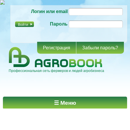
Перейти к
Логин или email
основному
содержанию
Пароль
Регистрация
Забыли пароль?
Профессиональная сеть фермеров и людей агробизнеса
Главное меню
☰ Меню