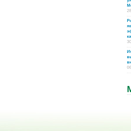
у
М
28
Р
я
э
к
30
И
в
в
06