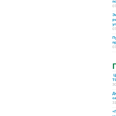
п
07
Э
р
у
07
П
п
07
Ц
T
30
Д
с
31
«