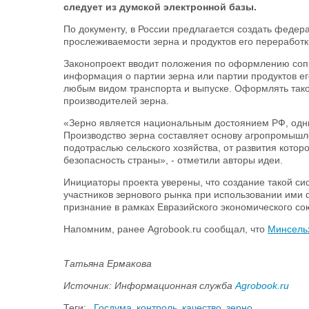
следует из думской электронной базы.
По документу, в России предлагается создать феде
прослеживаемости зерна и продуктов его переработ
Законопроект вводит положения по оформлению сопр
информация о партии зерна или партии продуктов е
любым видом транспорта и выпуске. Оформлять тако
производителей зерна.
«Зерно является национальным достоянием РФ, одни
Производство зерна составляет основу агропромышл
подотраслью сельского хозяйства, от развития котор
безопасность страны», - отметили авторы идеи.
Инициаторы проекта уверены, что создание такой с
участников зернового рынка при использовании ими 
признание в рамках Евразийского экономического со
Напомним, ранее Agrobook.ru сообщал, что
Минсельх
Татьяна Ермакова
Источник: Информационная служба
Agrobook.ru
Теги:
Госдума
контроль
качество
зерно