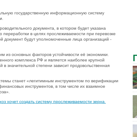
ральную государственную информационную систему
ки.
оводительного документа, в котором будет указана
го переработки в целях прослеживаемости при перевозке
й документ будут уполномоченные лица организаций -
м из основных факторов устойчивости её экономики.
енного комплекса РФ и является наиболее крупной
ой в значительной степени зависит продовольственная
истемы станет «легитимным инструментом по верификации
финансовых инструментов, в том числе их взаимное
юза».
оз хочет создать систему прослеживаемости зерна.