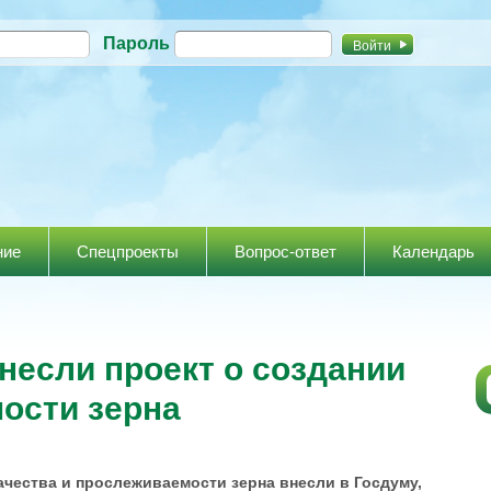
Перейти к
Пароль
основному
содержанию
ние
Спецпроекты
Вопрос-ответ
Календарь
несли проект о создании
ости зерна
ачества и прослеживаемости зерна внесли в Госдуму,