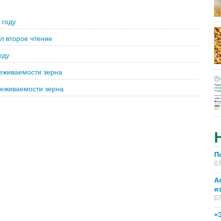
 году
л второе чтение
оду
еживаемости зерна
леживаемости зерна
П
07
А
и
07
«