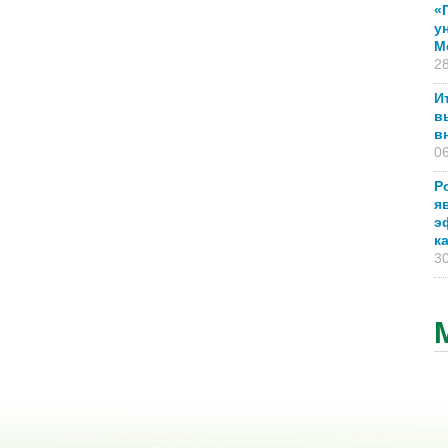
«
у
М
28
И
в
в
06
Р
я
э
к
30