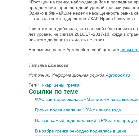
«Рост цен на гречку, наблюдающийся в последнее в
предложения: прошлогодний урожай гречихи уже пере
Однако в ближайшие недели насыщенность рынка све
— сказала замгендиректора ИКАР Ирина Глазунова.
При этом она добавила, что валовой сбор гречихи в
лет уровне, не считая 2016/17–2017/18, когда в стр
никакого дефицита ожидать не стоит.
Напомним, ранее Agrobook.ru сообщал, что
цены на 
Татьяна Ермакова
Источник: Информационная служба
Agrobook.ru
Теги:
икар
цены
гречка
Ссылки по теме
ФАС заинтересовалась «Магнитом» из-за высокой 
Гречка подешевела на 19% с начала года
Назван самый подорожавший в РФ за год продукт
В ноябре гречка рекордно поднялась в цене