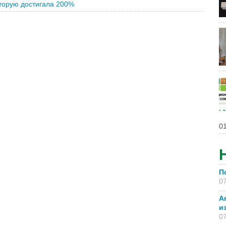
оторую достигала 200%
01
П
07
А
и
07