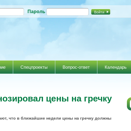
Перейти к
Пароль
основному
содержанию
ние
Спецпроекты
Вопрос-ответ
Календарь
озировал цены на гречку
ают, что в ближайшие недели цены на гречку должны