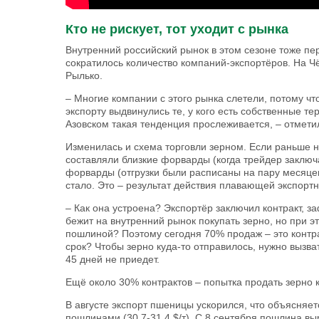
Кто не рискует, тот уходит с рынка
Внутренний российский рынок в этом сезоне тоже п
сократилось количество компаний-экспортёров. На Ч
Рылько.
– Многие компании с этого рынка слетели, потому чт
экспорту выдвинулись те, у кого есть собственные т
Азовском такая тенденция прослеживается, – отметил
Изменилась и схема торговли зерном. Если раньше 
составляли близкие форварды (когда трейдер заключа
форварды (отгрузки были расписаны на пару месяцев
стало. Это – результат действия пла­вающей экспорт
– Как она устроена? Экспортёр заключил контракт, за
бежит на внутренний рынок покупать зерно, но при эт
пошлиной? Поэтому сегодня 70% продаж – это контра
срок? Чтобы зерно куда-то отправилось, нужно вызва
45 дней не приедет.
Ещё около 30% контрактов – попытка продать зерно к
В августе экспорт пшеницы ускорился, что объясня
пошлинами (30,7-31,4 $/т). С 8 сентября пошлина выр