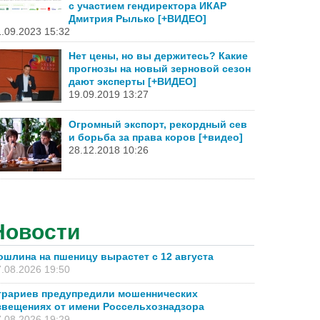
с участием гендиректора ИКАР
Дмитрия Рылько [+ВИДЕО]
.09.2023 15:32
Нет цены, но вы держитесь? Какие
прогнозы на новый зерновой сезон
дают эксперты [+ВИДЕО]
19.09.2019 13:27
Огромный экспорт, рекордный сев
и борьба за права коров [+видео]
28.12.2018 10:26
Новости
ошлина на пшеницу вырастет с 12 августа
.08.2026 19:50
грариев предупредили мошеннических
звещениях от имени Россельхознадзора
.08.2026 19:29