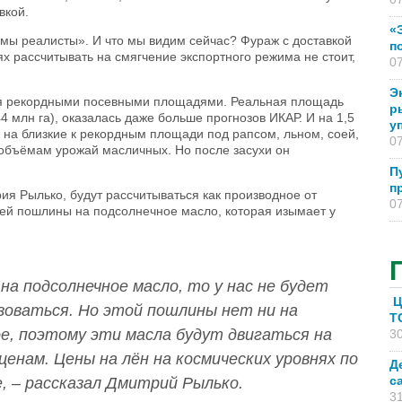
вкой.
«
о мы реалисты». И что мы видим сейчас? Фураж с доставкой
п
иях рассчитывать на смягчение экспортного режима не стоит,
07
Э
тся рекордными посевными площадями. Реальная площадь
р
4 млн га), оказалась даже больше прогнозов ИКАР. И на 1,5
у
я на близкие к рекордным площади под рапсом, льном, соей,
07
объёмам урожай масличных. Но после засухи он
П
п
я Рылько, будут рассчитываться как производное от
07
щей пошлины на подсолнечное масло, которая изымает у
 на подсолнечное масло, то у нас не будет
Ц
зоваться. Но этой пошлины нет ни на
T
ое, поэтому эти масла будут двигаться на
30
ценам. Цены на лён на космических уровнях по
Д
с
е, – рассказал Дмитрий Рылько.
31