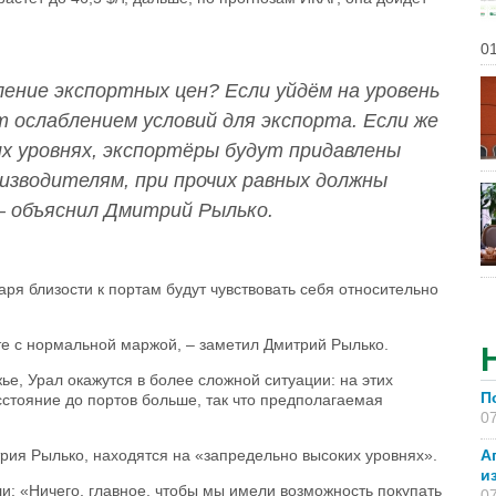
01
ление экспортных цен? Если уйдём на уровень
т ослаблением условий для экспорта. Если же
х уровнях, экспортёры будут придавлены
оизводителям, при прочих равных должны
– объяснил Дмитрий Рылько.
аря близости к портам будут чувствовать себя относительно
ете с нормальной маржой, – заметил Дмитрий Рылько.
е, Урал окажутся в более сложной ситуации: на этих
П
стояние до портов больше, так что предполагаемая
07
А
рия Рылько, находятся на «запредельно высоких уровнях».
и
и: «Ничего, главное, чтобы мы имели возможность покупать
07