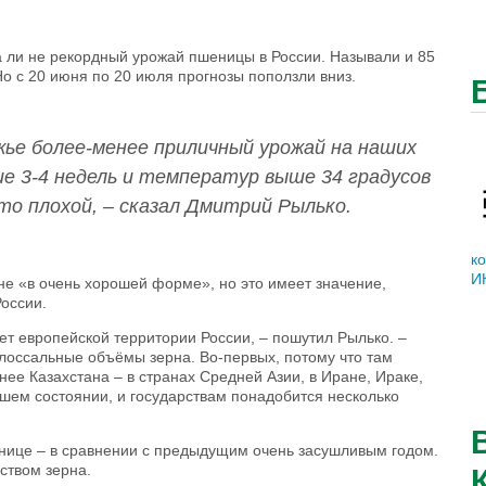
а ли не рекордный урожай пшеницы в России. Называли и 85
Но с 20 июня по 20 июля прогнозы поползли вниз.
жье более-менее приличный урожай на наших
ние 3-4 недель и температур выше 34 градусов
то плохой, – сказал Дмитрий Рылько.
к
И
не «в очень хорошей форме», но это имеет значение,
России.
ет европейской территории России, – пошутил Рылько. –
олоссальные объёмы зерна. Во-первых, потому что там
нее Казахстана – в странах Средней Азии, в Иране, Ираке,
шем состоянии, и государствам понадобится несколько
енице – в сравнении с предыдущим очень засушливым годом.
ством зерна.