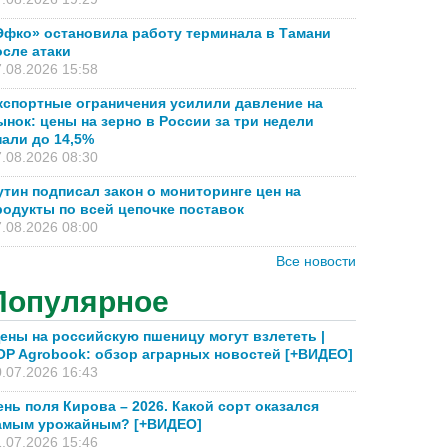
Эфко» остановила работу терминала в Тамани
осле атаки
.08.2026 15:58
кспортные ограничения усилили давление на
ынок: цены на зерно в России за три недели
пали до 14,5%
.08.2026 08:30
утин подписал закон о мониторинге цен на
родукты по всей цепочке поставок
.08.2026 08:00
Все новости
Популярное
ены на российскую пшеницу могут взлететь |
OP Agrobook: обзор аграрных новостей [+ВИДЕО]
.07.2026 16:43
ень поля Кирова – 2026. Какой сорт оказался
амым урожайным? [+ВИДЕО]
.07.2026 15:46