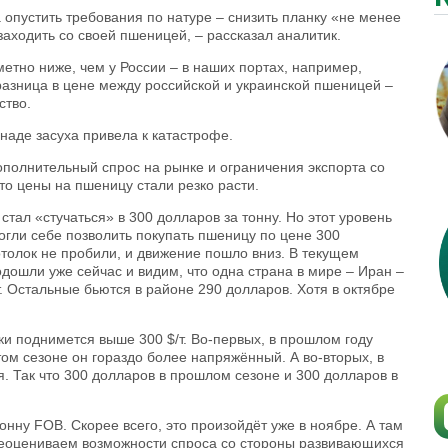
опустить требования по натуре – снизить планку «не менее
заходить со своей пшеницей, – рассказал аналитик.
етно ниже, чем у России – в наших портах, например,
 разница в цене между российской и украинской пшеницей –
ество.
наде засуха привела к катастрофе.
полнительный спрос на рынке и ограничения экспорта со
что цены на пшеницу стали резко расти.
стал «стучаться» в 300 долларов за тонну. Но этот уровень
гли себе позволить покупать пшеницу по цене 300
отолок не пробили, и движение пошло вниз. В текущем
дошли уже сейчас и видим, что одна страна в мире – Иран –
. Остальные бьются в районе 290 долларов. Хотя в октябре
ки поднимется выше 300 $/т. Во-первых, в прошлом году
ом сезоне он гораздо более напряжённый. А во-вторых, в
 Так что 300 долларов в прошлом сезоне и 300 долларов в
онну FOB. Скорее всего, это произойдёт уже в ноябре. А там
реоцениваем возможности спроса со стороны развивающихся