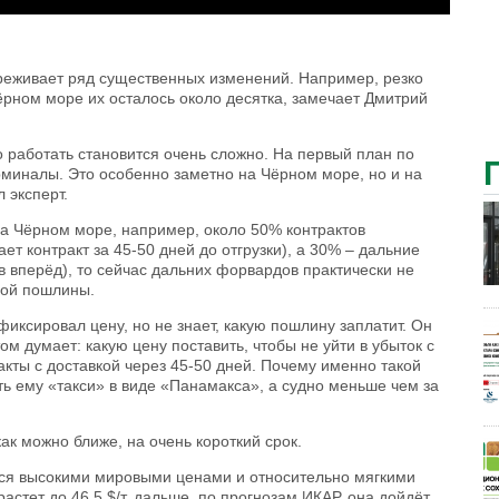
ереживает ряд существенных изменений. Например, резко
ёрном море их осталось около десятка, замечает Дмитрий
о работать становится очень сложно. На первый план по
ерминалы. Это особенно заметно на Чёрном море, но и на
 эксперт.
на Чёрном море, например, около 50% контрактов
ет контракт за 45-50 дней до отгрузки), а 30% – дальние
 вперёд), то сейчас дальних форвардов практически не
ной пошлины.
фиксировал цену, но не знает, какую пошлину заплатит. Он
ом думает: какую цену поставить, чтобы не уйти в убыток с
кты с доставкой через 45-50 дней. Почему именно такой
ть ему «такси» в виде «Панамакса», а судно меньше чем за
ак можно ближе, на очень короткий срок.
ется высокими мировыми ценами и относительно мягкими
астет до 46,5 $/т, дальше, по прогнозам ИКАР, она дойдёт