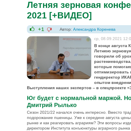
Летняя зерновая конфе
2021 [+ВИДЕО]
+1
Автор:
Александра Коренева
-1
+1
ср, 08.09.2021 12:
В конце августа 
Летнюю зерновую
говорили об урож
растениеводства,
которые помогаю
оптимизировать 
гендиректор ИКА
опытом внедрени
Выступления наших экспертов – в спецпроекте «
Юг будет с нормальной маржой. Но
Дмитрий Рылько
Сезон 2021/22 начался очень интересно. Вместо тра
подорожание пшеницы. Уже к середине августа цены
рынке и как реагировать аграриям? Эти вопросы изд
директором Института конъюнктуры аграрного рынка