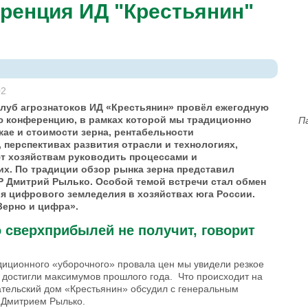
ренция ИД "Крестьянин"
02
Клуб агрознатоков ИД «Крестьянин» провёл ежегодную
 конференцию, в рамках которой мы традиционно
П
ае и стоимости зерна, рентабельности
 перспективах развития отрасли и технологиях,
т хозяйствам руководить процессами и
их. По традиции обзор рынка зерна представил
Р Дмитрий Рылько. Особой темой встречи стал обмен
я цифрового земледелия в хозяйствах юга России.
Зерно и цифра».
 сверхприбылей не получит, говорит
диционного «уборочного» провала цен мы увидели резкое
 достигли максимумов прошлого года. Что происходит на
ательский дом «Крестьянин» обсудил с генеральным
 Дмитрием Рылько.