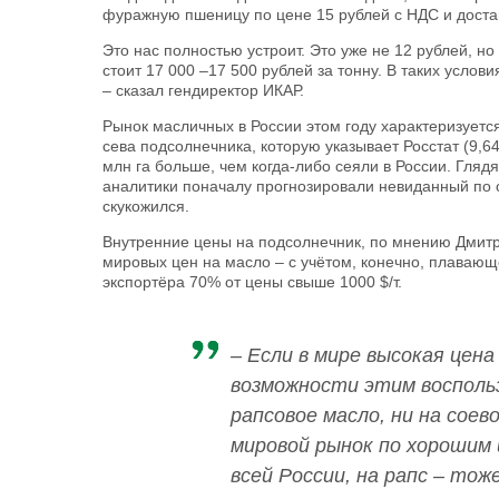
фуражную пшеницу по цене 15 рублей с НДС и доста
Это нас полностью устроит. Это уже не 12 рублей, н
стоит 17 000 –17 500 рублей за тонну. В таких услов
– сказал гендиректор ИКАР.
Рынок масличных в России этом году характеризуе
сева подсолнечника, которую указывает Росстат (9,64
млн га больше, чем когда-либо сеяли в России. Гляд
аналитики поначалу прогнозировали невиданный по 
скукожился.
Внутренние цены на подсолнечник, по мнению Дмитри
мировых цен на масло – с учётом, конечно, плаваю
экспортёра 70% от цены свыше 1000 $/т.
– Если в мире высокая цена
возможности этим восполь
рапсовое масло, ни на соев
мировой рынок по хорошим 
всей России, на рапс – тож