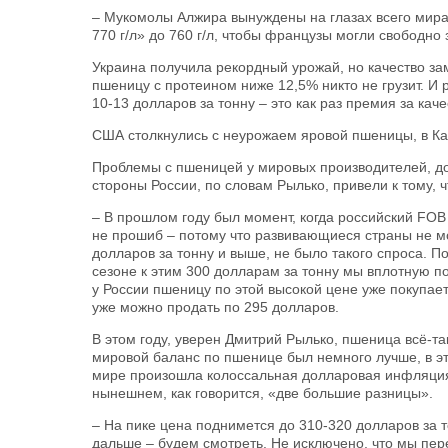
– Мукомолы Алжира вынуждены на глазах всего мира 
770 г/л» до 760 г/л, чтобы французы могли свободно 
Украина получила рекордный урожай, но качество зам
пшеницу с протеином ниже 12,5% никто не грузит. И
10-13 долларов за тонну – это как раз премия за кач
США столкнулись с неурожаем яровой пшеницы, в Ка
Проблемы с пшеницей у мировых производителей, до
стороны России, по словам Рылько, привели к тому, 
– В прошлом году был момент, когда российский FOB 
не прошиб – потому что развивающиеся страны не мо
долларов за тонну и выше, не было такого спроса. П
сезоне к этим 300 долларам за тонну мы вплотную по
у России пшеницу по этой высокой цене уже покупает
уже можно продать по 295 долларов.
В этом году, уверен Дмитрий Рылько, пшеница всё-та
мировой баланс по пшенице был немного лучше, в эт
мире произошла колоссальная долларовая инфляция.
нынешнем, как говорится, «две большие разницы».
– На пике цена поднимется до 310-320 долларов за т
дальше – будем смотреть. Не исключено, что мы пе