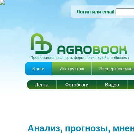
Логин или email
Профессиональная сеть фермеров и людей агробизнеса
Главное меню
Блоги
Инструктаж
Экспертное мне
Лента
Фотоблоги
Видео
Анализ, прогнозы, мне