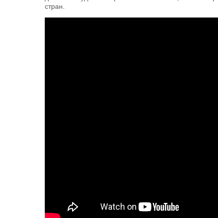
стран.
Дмитрий Рылько о "пиках" цен на з
конференция ИД "Крестьянин"