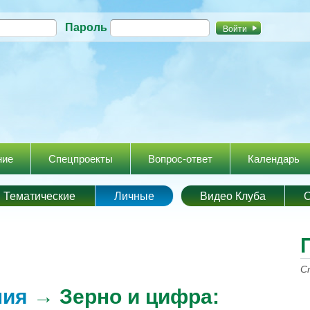
Перейти к
Пароль
основному
содержанию
ние
Спецпроекты
Вопрос-ответ
Календарь
Тематические
Личные
Видео Клуба
О
С
ния
→ Зерно и цифра: