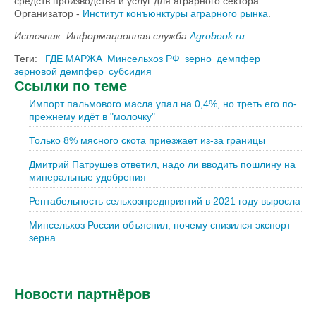
средств производства и услуг для аграрного сектора.
Организатор -
Институт конъюнктуры аграрного рынка
.
Источник: Информационная служба
Agrobook.ru
Теги:
ГДЕ МАРЖА
Минсельхоз РФ
зерно
демпфер
зерновой демпфер
субсидия
Ссылки по теме
Импорт пальмового масла упал на 0,4%, но треть его по-
прежнему идёт в "молочку"
Только 8% мясного скота приезжает из-за границы
Дмитрий Патрушев ответил, надо ли вводить пошлину на
минеральные удобрения
Рентабельность сельхозпредприятий в 2021 году выросла
Минсельхоз России объяснил, почему снизился экспорт
зерна
Новости партнёров