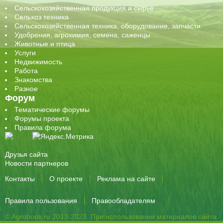
Сельскохозяйственная продукция и сырье
Сельхоз техника
Сельскохозяйственная техника, оборудование, запчасти
Удобрения, агрохимия, семена, саженцы
Животные и птица
Услуги
Недвижимость
Работа
Знакомства
Разное
Форум
Тематические форумы
Форумы проекта
Правила форума
Друзья сайта
Новости партнеров
Контакты
О проекте
Реклама на сайте
Правила пользования
Правообладателям
© Agrobook.ru 2013-2023. При использовании материалов сайта