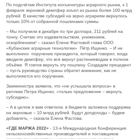
По подсчётам Института конъюнктуры аграрного рынка, к 1
февраля зерновой демпфер изъял из рынка более 100 млрд
рублей. В качестве субсидий на зерно аграриям вернулось
только 10% от собранной пошлинами суммы.
– Мы получили в декабре по три доллара, 211 рублей на
тонну. Считаю это издевательством, унижением,
оскорблением! – сказал Елене Фастовой глава ООО
«Кубанские аграрные технологии» Пётр Ищенко. – И не
выполнено поручение президента, который говорил, когда
вводили демпфер, что всё вернут растениеводам в полном
объёме. Я говтов вернуть эту пошлину. Создадим прецедент
– пусть руководство страны обратит внимание, как не
выполняется его поручение.
Замминистра заявила, что «не услышала вопроса» в
реплике Петра Ищенко, «только предложение – вернуть
субсидию».
– А в целом я вам ответила: в бюджете заложена поддержка
на зерновые – 10 млрд рублей. Будут допдоходы – будем
добавлять, – сказала Елена Фастова.
«ГДЕ МАРЖА 2022»
- 13-я Международная Конференция
сельскохозяйственных производителей и поставщиков