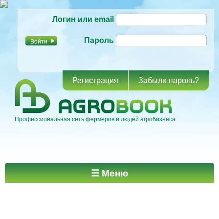
Перейти к
Логин или email
основному
содержанию
Пароль
Регистрация
Забыли пароль?
Профессиональная сеть фермеров и людей агробизнеса
Главное меню
☰ Меню