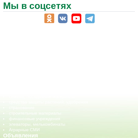
Мы в соцсетях
АПК-Каталог
АПК-органы управления
ветеринарные препараты, ветеринарные учреждения
ГСМ, биотопливо
корма, добавки для животных
оборудование для АПК, промышленное, весовое
обучение
сельхозпроизводители / сельхозпредприятия
сельхозтехника, запчасти
семена, посадочные материалы
средства защиты растений, удобрения
страхование
строительные материалы
финансовые учреждения
элеваторы, мелькомбинаты
Аграрные СМИ
Объявления