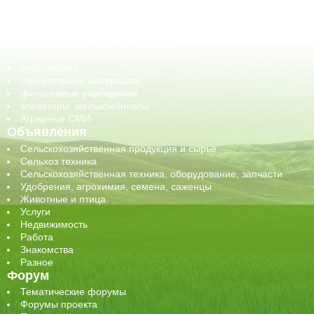
обучение
сельхозпроизводители / сельхозпредприятия
сельхозтехника, запчасти
семена, посадочные материалы
средства защиты растений, удобрения
страхование
строительные материалы
финансовые учреждения
элеваторы, мелькомбинаты
Аграрные СМИ
Объявления
Сельскохозяйственная продукция и сырье
Сельхоз техника
Сельскохозяйственная техника, оборудование, запчасти
Удобрения, агрохимия, семена, саженцы
Животные и птица
Услуги
Недвижимость
Работа
Знакомства
Разное
Форум
Тематические форумы
Форумы проекта