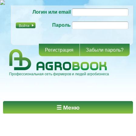
Перейти к
Логин или email
основному
содержанию
Пароль
Регистрация
Забыли пароль?
Профессиональная сеть фермеров и людей агробизнеса
Главное меню
☰ Меню