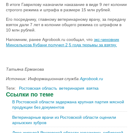
В итоге Гаврилову назначили наказание в виде 9 лет колонии
строгого режима и штрафа в размере 15 млн рублей.
Его посреднику, главному ветеринарному врачу, за передачу
взяток дали 7 лет в колонии общего режима со штрафом в
10 млн рублей.
Напомним, ранее Agrobook.ru сообщал, что
экс-чиновник
Минсельхоза Кубани получил 2,5 года тюрьмы за взятку.
Татьяна Ермакова
Источник: Информационная служба
Agrobook.ru
Теги:
Ростовская область
ветеринария
взятка
Ссылки по теме
В Ростовской области задержана крупная партия мясной
продукции без документов
Ветеринарные врачи из Ростовской области оценили
архызских зубров
Двое жителей Ростовской области заразились сибирской