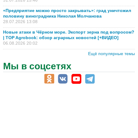
«Предприятие можно просто закрывать»: град уничтожил
половину виноградника Николая Молчанова
28.07.2026 13:08
Новые атаки в Чёрном море. Экспорт зерна под вопросом?
| TOP Agrobook: обзор аграрных новостей [+ВИДЕО]
06.08.2026 20:02
Ещё популярные темы
Мы в соцсетях
АПК-Каталог
АПК-органы управления
ветеринарные препараты, ветеринарные учреждения
ГСМ, биотопливо
корма, добавки для животных
оборудование для АПК, промышленное, весовое