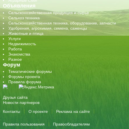
Аграрные СМИ
Объявления
Сельскохозяйственная продукция и сырье
Сельхоз техника
Сельскохозяйственная техника, оборудование, запчасти
Удобрения, агрохимия, семена, саженцы
Животные и птица
Услуги
Недвижимость
Работа
Знакомства
Разное
Форум
Тематические форумы
Форумы проекта
Правила форума
Друзья сайта
Новости партнеров
Контакты
О проекте
Реклама на сайте
Правила пользования
Правообладателям