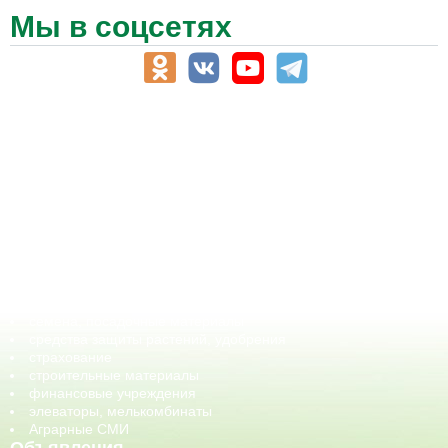
Мы в соцсетях
АПК-Каталог
АПК-органы управления
ветеринарные препараты, ветеринарные учреждения
ГСМ, биотопливо
корма, добавки для животных
оборудование для АПК, промышленное, весовое
обучение
сельхозпроизводители / сельхозпредприятия
сельхозтехника, запчасти
семена, посадочные материалы
средства защиты растений, удобрения
страхование
строительные материалы
финансовые учреждения
элеваторы, мелькомбинаты
Аграрные СМИ