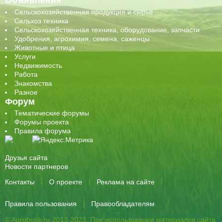
Объявления
Сельскохозяйственная продукция и сырье
Сельхоз техника
Сельскохозяйственная техника, оборудование, запчасти
Удобрения, агрохимия, семена, саженцы
Животные и птица
Услуги
Недвижимость
Работа
Знакомства
Разное
Форум
Тематические форумы
Форумы проекта
Правила форума
Друзья сайта
Новости партнеров
Контакты
О проекте
Реклама на сайте
Правила пользования
Правообладателям
© Agrobook.ru 2013-2023. При использовании материалов сайта