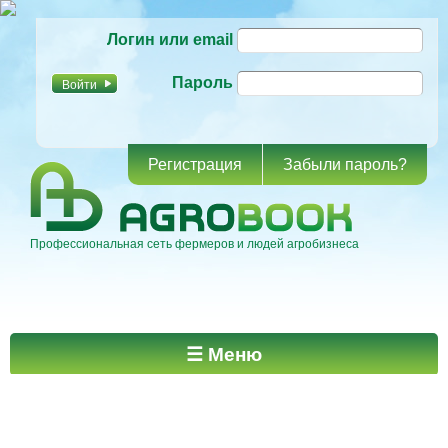
Перейти к
Логин или email
основному
содержанию
Пароль
Регистрация
Забыли пароль?
Профессиональная сеть фермеров и людей агробизнеса
Главное меню
☰ Меню