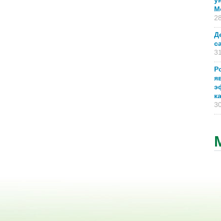
у
М
28
Д
с
31
Р
я
э
к
30