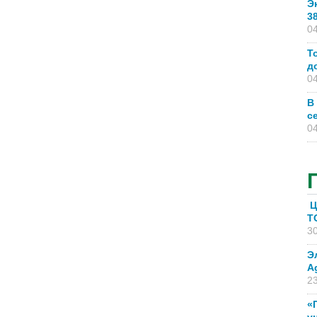
Э
3
04
Т
д
04
В
с
04
Ц
T
30
Э
A
23
«