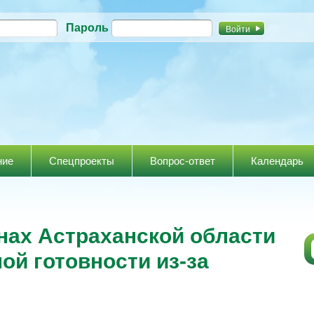
Перейти к
Пароль
основному
содержанию
ние
Спецпроекты
Вопрос-ответ
Календарь
нах Астраханской области
й готовности из-за