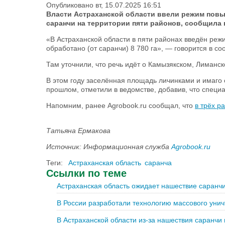
Опубликовано вт, 15.07.2025 16:51
Власти Астраханской области ввели режим повы
саранчи на территории пяти районов, сообщила
«В Астраханской области в пяти районах введён ре
обработано (от саранчи) 8 780 га», — говорится в с
Там уточнили, что речь идёт о Камызякском, Лиман
В этом году заселённая площадь личинками и имаго с
прошлом, отметили в ведомстве, добавив, что специа
Напомним, ранее Agrobook.ru сообщал, что
в трёх р
Татьяна Ермакова
Источник: Информационная служба
Agrobook.ru
Теги:
Астраханская область
саранча
Ссылки по теме
Астраханская область ожидает нашествие саранчи
В России разработали технологию массового уни
В Астраханской области из-за нашествия саранчи