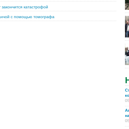
 закончится катастрофой
ранчой с помощью томографа
С
к
05
А
н
05