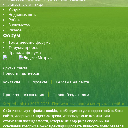
Животные и птица
Услуги
Недвижимость
Работа
Знакомства
Разное
Форум
Тематические форумы
Форумы проекта
Правила форума
Друзья сайта
Новости партнеров
Контакты
О проекте
Реклама на сайте
Правила пользования
Правообладателям
© Agrobook.ru 2013-2023. При использовании материалов сайта
активная ссылка на публикацию обязательна.
Сайт использует файлы cookie, необходимые для корректной работы
344000, Ростов-на-Дону, ул. Города Волос, д.6, 8 этаж, офис 803
сайта, и сервисы Яндекс-метрики, используемые для анализа
статистики посещаемости, которые не содержат сведений, на
Тел./факс: +7 (863) 282-83-13 e-mail:
info@agrobook.ru
основании которых можно идентифицировать личность пользователя.
Возрастная категория сайта: 16+. Объявления на сайте не