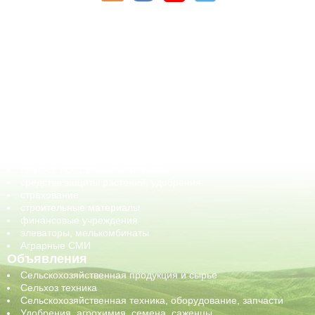
АПК-Каталог
АПК-органы управления
ветеринарные препараты, ветеринарные учреждения
ГСМ, биотопливо
корма, добавки для животных
оборудование для АПК, промышленное, весовое
обучение
сельхозпроизводители / сельхозпредприятия
сельхозтехника, запчасти
семена, посадочные материалы
средства защиты растений, удобрения
страхование
строительные материалы
финансовые учреждения
элеваторы, мелькомбинаты
Аграрные СМИ
Объявления
Сельскохозяйственная продукция и сырье
Сельхоз техника
Сельскохозяйственная техника, оборудование, запчасти
Удобрения, агрохимия, семена, саженцы