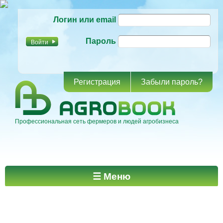
Перейти к
Логин или email
основному
содержанию
Пароль
Регистрация
Забыли пароль?
Профессиональная сеть фермеров и людей агробизнеса
Главное меню
☰ Меню