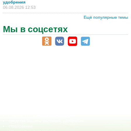
удобрения
06.08.2026 12:53
Ещё популярные темы
Мы в соцсетях
АПК-Каталог
АПК-органы управления
ветеринарные препараты, ветеринарные учреждения
ГСМ, биотопливо
корма, добавки для животных
оборудование для АПК, промышленное, весовое
обучение
сельхозпроизводители / сельхозпредприятия
сельхозтехника, запчасти
семена, посадочные материалы
средства защиты растений, удобрения
страхование