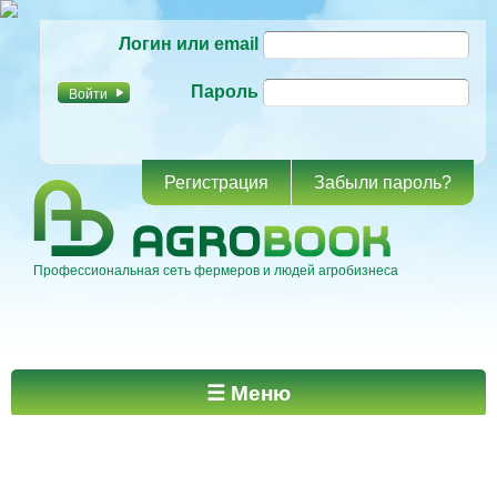
Перейти к
Логин или email
основному
содержанию
Пароль
Регистрация
Забыли пароль?
Профессиональная сеть фермеров и людей агробизнеса
Главное меню
☰ Меню