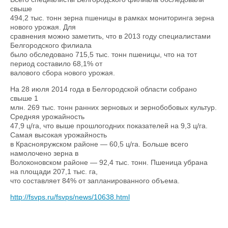
свыше
494,2 тыс. тонн зерна пшеницы в рамках мониторинга зерна
нового урожая. Для
сравнения можно заметить, что в 2013 году специалистами
Белгородского филиала
было обследовано 715,5 тыс. тонн пшеницы, что на тот
период составило 68,1% от
валового сбора нового урожая.
На 28 июля 2014 года в Белгородской области собрано
свыше 1
млн. 269 тыс. тонн ранних зерновых и зернобобовых культур.
Средняя урожайность
47,9 ц/га, что выше прошлогодних показателей на 9,3 ц/га.
Самая высокая урожайность
в Краснояружском районе — 60,5 ц/га. Больше всего
намолочено зерна в
Волоконовском районе — 92,4 тыс. тонн. Пшеница убрана
на площади 207,1 тыс. га,
что составляет 84% от запланированного объема.
http://fsvps.ru/fsvps/news/10638.html