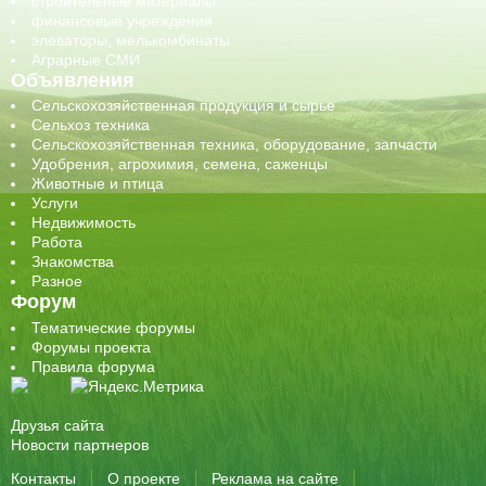
строительные материалы
финансовые учреждения
элеваторы, мелькомбинаты
Аграрные СМИ
Объявления
Сельскохозяйственная продукция и сырье
Сельхоз техника
Сельскохозяйственная техника, оборудование, запчасти
Удобрения, агрохимия, семена, саженцы
Животные и птица
Услуги
Недвижимость
Работа
Знакомства
Разное
Форум
Тематические форумы
Форумы проекта
Правила форума
Друзья сайта
Новости партнеров
Контакты
О проекте
Реклама на сайте