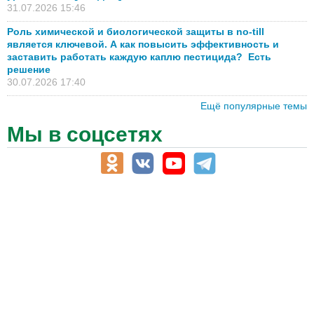
31.07.2026 15:46
Роль химической и биологической защиты в no-till
является ключевой. А как повысить эффективность и
заставить работать каждую каплю пестицида? Есть
решение
30.07.2026 17:40
Ещё популярные темы
Мы в соцсетях
АПК-Каталог
АПК-органы управления
ветеринарные препараты, ветеринарные учреждения
ГСМ, биотопливо
корма, добавки для животных
оборудование для АПК, промышленное, весовое
обучение