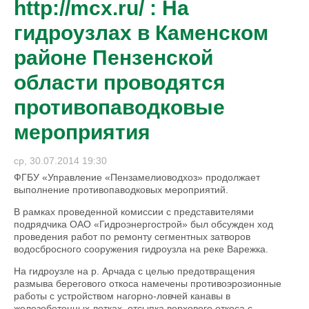
http://mcx.ru/ : На
гидроузлах в Каменском
районе Пензенской
области проводятся
противопаводковые
мероприятия
ср, 30.07.2014 19:30
ФГБУ «Управление «Пензамелиоводхоз» продолжает
выполнение противопаводковых мероприятий.
В рамках проведенной комиссии с представителями
подрядчика ОАО «Гидроэнергострой» был обсужден ход
проведения работ по ремонту сегментных затворов
водосбросного сооружения гидроузла на реке Варежка.
На гидроузле на р. Арчада с целью предотвращения
размыва берегового откоса намечены противоэрозионные
работы с устройством нагорно-ловчей канавы в
железобетонных лотках, отсыпка верхового откоса с