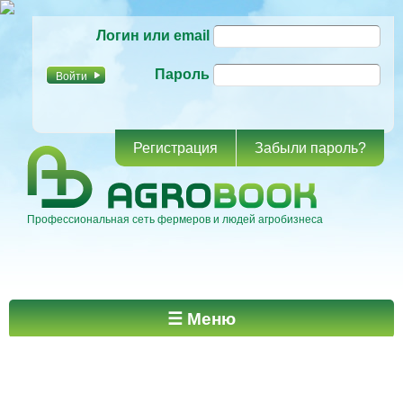
Перейти к
Логин или email
основному
содержанию
Пароль
Регистрация
Забыли пароль?
Профессиональная сеть фермеров и людей агробизнеса
Главное меню
☰ Меню