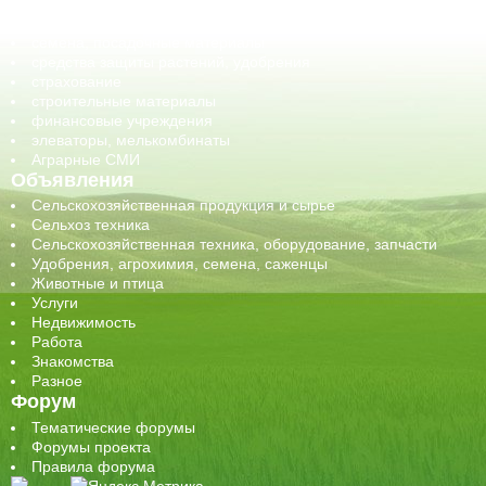
сельхозпроизводители / сельхозпредприятия
сельхозтехника, запчасти
семена, посадочные материалы
средства защиты растений, удобрения
страхование
строительные материалы
финансовые учреждения
элеваторы, мелькомбинаты
Аграрные СМИ
Объявления
Сельскохозяйственная продукция и сырье
Сельхоз техника
Сельскохозяйственная техника, оборудование, запчасти
Удобрения, агрохимия, семена, саженцы
Животные и птица
Услуги
Недвижимость
Работа
Знакомства
Разное
Форум
Тематические форумы
Форумы проекта
Правила форума