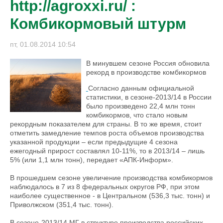
http://agroxxi.ru/ :
Комбикормовый штурм
пт, 01.08.2014 10:54
В минувшем сезоне Россия обновила
рекорд в производстве комбикормов
Согласно данным официальной
статистики, в сезоне-2013/14 в России
было произведено 22,4 млн тонн
комбикормов, что стало новым
рекордным показателем для страны. В то же время, стоит
отметить замедление темпов роста объемов производства
указанной продукции – если предыдущие 4 сезона
ежегодный прирост составлял 10-11%, то в 2013/14 – лишь
5% (или 1,1 млн тонн), передает «АПК-Информ».
В прошедшем сезоне увеличение производства комбикормов
наблюдалось в 7 из 8 федеральных округов РФ, при этом
наиболее существенное - в Центральном (536,3 тыс. тонн) и
Приволжском (351,4 тыс. тонн).
В сезоне-2013/14 МГ в структуре производства российских