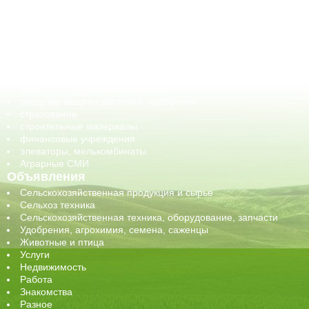
ветеринарные препараты, ветеринарные учреждения
ГСМ, биотопливо
корма, добавки для животных
оборудование для АПК, промышленное, весовое
обучение
сельхозпроизводители / сельхозпредприятия
сельхозтехника, запчасти
семена, посадочные материалы
средства защиты растений, удобрения
страхование
строительные материалы
финансовые учреждения
элеваторы, мелькомбинаты
Аграрные СМИ
Объявления
Сельскохозяйственная продукция и сырье
Сельхоз техника
Сельскохозяйственная техника, оборудование, запчасти
Удобрения, агрохимия, семена, саженцы
Животные и птица
Услуги
Недвижимость
Работа
Знакомства
Разное