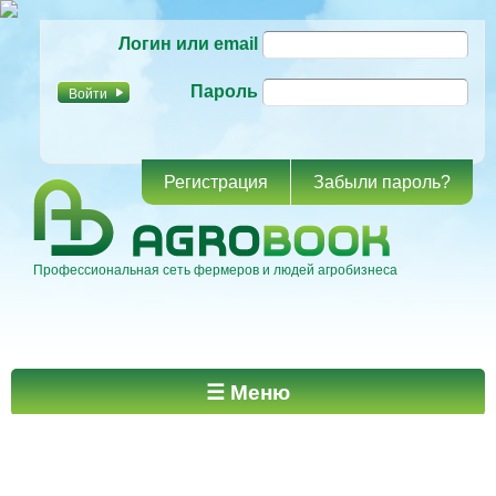
Перейти к
Логин или email
основному
содержанию
Пароль
Регистрация
Забыли пароль?
Профессиональная сеть фермеров и людей агробизнеса
Главное меню
☰ Меню