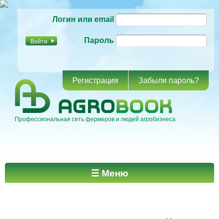
Перейти к
Логин или email
основному
содержанию
Пароль
Регистрация
Забыли пароль?
Профессиональная сеть фермеров и людей агробизнеса
Главное меню
☰ Меню