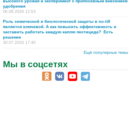
высокого урожая и эксперимент с припосевным внесением
удобрения
06.08.2026 12:53
Роль химической и биологической защиты в no-till
является ключевой. А как повысить эффективность и
заставить работать каждую каплю пестицида? Есть
решение
30.07.2026 17:40
Ещё популярные темы
Мы в соцсетях
АПК-Каталог
АПК-органы управления
ветеринарные препараты, ветеринарные учреждения
ГСМ, биотопливо
корма, добавки для животных
оборудование для АПК, промышленное, весовое