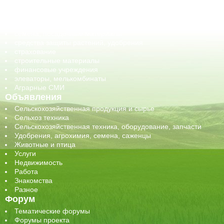
обучение
сельхозпроизводители / сельхозпредприятия
сельхозтехника, запчасти
семена, посадочные материалы
средства защиты растений, удобрения
страхование
строительные материалы
финансовые учреждения
элеваторы, мелькомбинаты
Аграрные СМИ
Объявления
Сельскохозяйственная продукция и сырье
Сельхоз техника
Сельскохозяйственная техника, оборудование, запчасти
Удобрения, агрохимия, семена, саженцы
Животные и птица
Услуги
Недвижимость
Работа
Знакомства
Разное
Форум
Тематические форумы
Форумы проекта