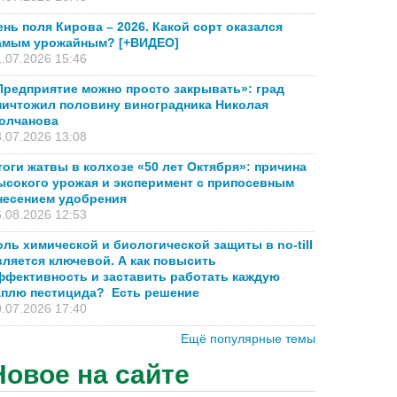
ень поля Кирова – 2026. Какой сорт оказался
амым урожайным? [+ВИДЕО]
.07.2026 15:46
Предприятие можно просто закрывать»: град
ничтожил половину виноградника Николая
олчанова
.07.2026 13:08
тоги жатвы в колхозе «50 лет Октября»: причина
ысокого урожая и эксперимент с припосевным
несением удобрения
.08.2026 12:53
оль химической и биологической защиты в no-till
вляется ключевой. А как повысить
ффективность и заставить работать каждую
аплю пестицида? Есть решение
.07.2026 17:40
Ещё популярные темы
Новое на сайте