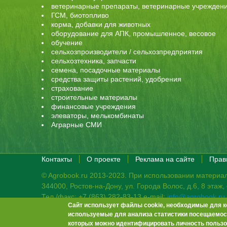
ветеринарные препараты, ветеринарные учрежден
ГСМ, биотопливо
корма, добавки для животных
оборудование для АПК, промышленное, весовое
обучение
сельхозпроизводители / сельхозпредприятия
сельхозтехника, запчасти
семена, посадочные материалы
средства защиты растений, удобрения
страхование
строительные материалы
финансовые учреждения
элеваторы, мелькомбинаты
Аграрные СМИ
Контакты
О проекте
Реклама на сайте
Прав
© Agrobook.ru 2013-2023. При использовании материал
344000, Ростов-на-Дону, ул. Города Волос, д.6, 8 этаж
Тел./факс: +7 (863) 282-83-13 e-mail:
info@agrobook.ru
Сайт использует файлы cookie, необходимые для к
Возрастная категория сайта: 16+. Объявления на сай
используемые для анализа статистики посещаемост
Гала Алиевна Каймакчи – редактор, тел.: (863) 282-83
которых можно идентифицировать личность пользо