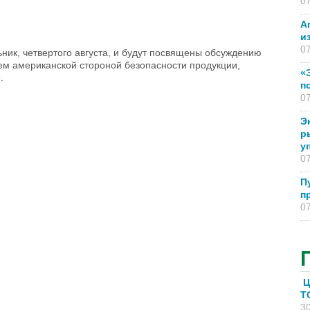
07
А
и
07
ьник, четвертого августа, и будут посвящены обсуждению
ем американской стороной безопасности продукции,
«
.
п
07
Э
р
у
07
П
п
07
Ц
T
30