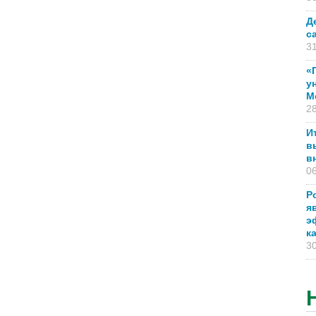
Д
с
31
«
у
М
28
И
в
в
06
Р
я
э
к
30