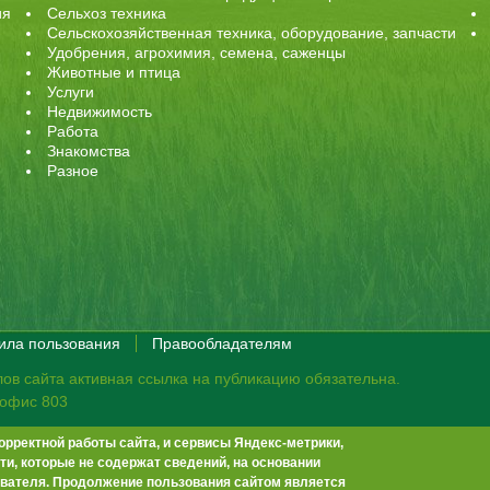
ия
Сельхоз техника
Сельскохозяйственная техника, оборудование, запчасти
Удобрения, агрохимия, семена, саженцы
Животные и птица
Услуги
Недвижимость
Работа
Знакомства
Разное
ила пользования
Правообладателям
ов сайта активная ссылка на публикацию обязательна.
, офис 803
орректной работы сайта, и сервисы Яндекс-метрики,
те не премодерируются.
Положение о защите персональных данных
и, которые не содержат сведений, на основании
-13
info@agrobook.ru
вателя. Продолжение пользования сайтом является