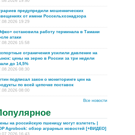
.08.2026 19:50
грариев предупредили мошеннических
звещениях от имени Россельхознадзора
.08.2026 19:29
Эфко» остановила работу терминала в Тамани
осле атаки
.08.2026 15:58
кспортные ограничения усилили давление на
ынок: цены на зерно в России за три недели
пали до 14,5%
.08.2026 08:30
утин подписал закон о мониторинге цен на
родукты по всей цепочке поставок
.08.2026 08:00
Все новости
Популярное
ены на российскую пшеницу могут взлететь |
OP Agrobook: обзор аграрных новостей [+ВИДЕО]
.07.2026 16:43