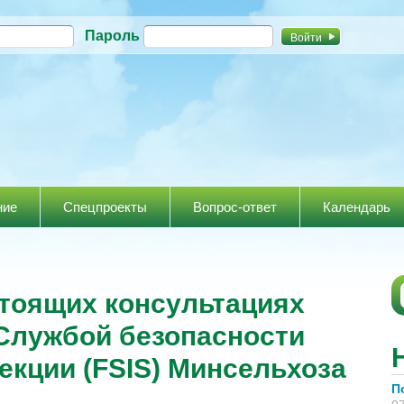
Перейти к
Пароль
основному
содержанию
ние
Спецпроекты
Вопрос-ответ
Календарь
едстоящих консультациях
Службой безопасности
екции (FSIS) Минсельхоза
П