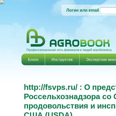
Логин или email
Профессиональная сеть фермеров и людей агробизнеса
Главное меню
Блоги
Инструктаж
Экспертное мне
http://fsvps.ru/ : О пр
Россельхознадзора со 
продовольствия и инсп
США (USDA)