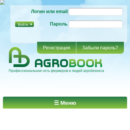
Перейти к
Логин или email
основному
содержанию
Пароль
Регистрация
Забыли пароль?
Профессиональная сеть фермеров и людей агробизнеса
Главное меню
☰ Меню