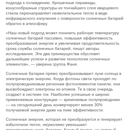
подхода к охлаждению. Крошечные пирамиды,
конусообразные структуры из тончайшего слоя кварцевого
стекла перенаправляет нежелательное тепло в виде
инфракрасного излучения с поверхности солнечных батарей
обратно в атмосферу.
«Наш новый подход может понизить рабочую температуру
солнечных батарей пассивно, повышая эффективность
преобразования энергии и увеличивая продолжительность
срока службы солнечных батарей, пишут авторы
исследования. Эти два преимущества обусловят
дальнейшие успехи и развитие технологии солнечных
элементов», — уверена группа Фаня.
Солнечные батареи прямо преобразовывают лучи солнца в
электрическую энергию. Когда фотоны света проходят по
полупроводниковым регионам фотоэлементов панели, они
высвобождают электроны из атомов. Те в свою очередь
создают в системе ток. Наиболее успешные и широко
применяемые конструкции — кремниевые полупроводники
— на сегодняшний день конвертируют менее 30%
получаемой энергии даже на пике эффективности.
Солнечная энергия, которая не преобразуется и генерирует
избыточное тепло, неумолимо уменьшает
производительность батареи. Каждый градус, на который