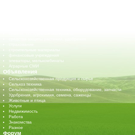
ГСМ, биотопливо
корма, добавки для животных
оборудование для АПК, промышленное, весовое
обучение
сельхозпроизводители / сельхозпредприятия
сельхозтехника, запчасти
семена, посадочные материалы
средства защиты растений, удобрения
страхование
строительные материалы
финансовые учреждения
элеваторы, мелькомбинаты
Аграрные СМИ
Объявления
Сельскохозяйственная продукция и сырье
Сельхоз техника
Сельскохозяйственная техника, оборудование, запчасти
Удобрения, агрохимия, семена, саженцы
Животные и птица
Услуги
Недвижимость
Работа
Знакомства
Разное
Форум