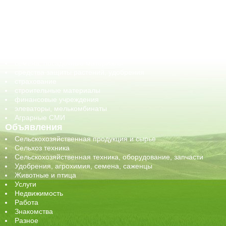
ГСМ, биотопливо
корма, добавки для животных
оборудование для АПК, промышленное, весовое
обучение
сельхозпроизводители / сельхозпредприятия
сельхозтехника, запчасти
семена, посадочные материалы
средства защиты растений, удобрения
страхование
строительные материалы
финансовые учреждения
элеваторы, мелькомбинаты
Аграрные СМИ
Объявления
Сельскохозяйственная продукция и сырье
Сельхоз техника
Сельскохозяйственная техника, оборудование, запчасти
Удобрения, агрохимия, семена, саженцы
Животные и птица
Услуги
Недвижимость
Работа
Знакомства
Разное