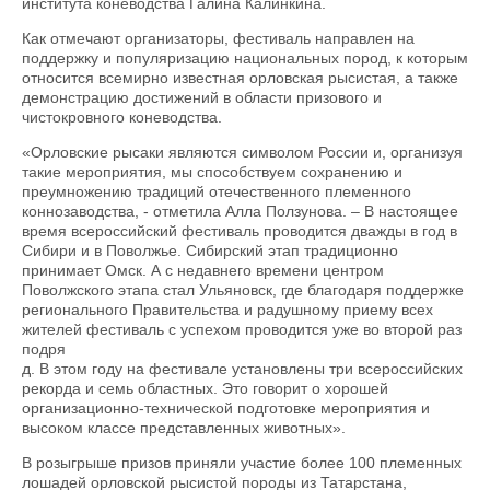
института коневодства Галина Калинкина.
Как отмечают организаторы, фестиваль направлен на
поддержку и популяризацию национальных пород, к которым
относится всемирно известная орловская рысистая, а также
демонстрацию достижений в области призового и
чистокровного коневодства.
«Орловские рысаки являются символом России и, организуя
такие мероприятия, мы способствуем сохранению и
преумножению традиций отечественного племенного
коннозаводства, - отметила Алла Ползунова. – В настоящее
время всероссийский фестиваль проводится дважды в год в
Сибири и в Поволжье. Сибирский этап традиционно
принимает Омск. А с недавнего времени центром
Поволжского этапа стал Ульяновск, где благодаря поддержке
регионального Правительства и радушному приему всех
жителей фестиваль с успехом проводится уже во второй раз
подря
д. В этом году на фестивале установлены три всероссийских
рекорда и семь областных. Это говорит о хорошей
организационно-технической подготовке мероприятия и
высоком классе представленных животных».
В розыгрыше призов приняли участие более 100 племенных
лошадей орловской рысистой породы из Татарстана,