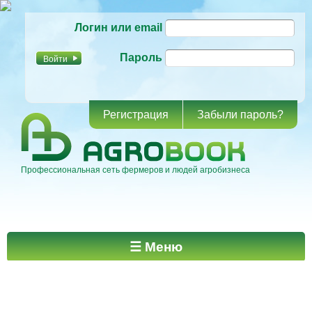
Перейти к
Логин или email
основному
содержанию
Пароль
Регистрация
Забыли пароль?
Профессиональная сеть фермеров и людей агробизнеса
Главное меню
☰ Меню