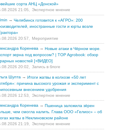
овейшие сорта АНЦ «Донской»
.08.2026 21:05,
Экспертное мнение
dmin
→
Челябинск готовится к «АГРО»: 200
роизводителей, иностранные гости и юрты возле
Трактора»
.08.2026 20:57,
Мероприятие
лександра Коренева
→
Новые атаки в Чёрном море.
кспорт зерна под вопросом? | TOP Agrobook: обзор
грарных новостей [+ВИДЕО]
.08.2026 20:02,
Запись в блоге
льга Шупта
→
Итоги жатвы в колхозе «50 лет
ктября»: причина высокого урожая и эксперимент с
рипосевным внесением удобрения
.08.2026 12:53,
Экспертное мнение
лександра Коренева
→
Пшеница заложила зёрен
ольше, чем смогла налить. Глава ООО «Гелиос» – об
тогах жатвы в Неклиновском районе
.08.2026 21:19,
Экспертное мнение