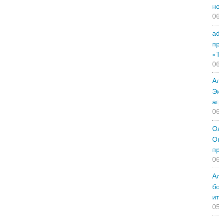
н
06
a
п
«
06
А
Э
а
06
О
О
п
06
А
б
и
05