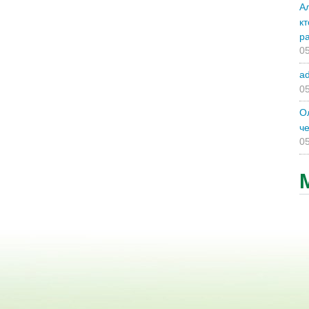
А
к
р
05
a
05
О
ч
05