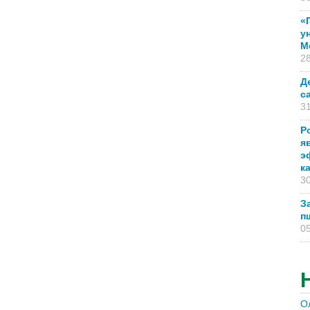
«
у
М
28
Д
с
31
Р
я
э
к
30
З
п
05
О