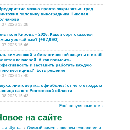
Предприятие можно просто закрывать»: град
ничтожил половину виноградника Николая
олчанова
.07.2026 13:08
ень поля Кирова – 2026. Какой сорт оказался
амым урожайным? [+ВИДЕО]
.07.2026 15:46
оль химической и биологической защиты в no-till
вляется ключевой. А как повысить
ффективность и заставить работать каждую
аплю пестицида? Есть решение
.07.2026 17:40
асуха, листовёртка, офиоболез: от чего страдала
шеница на юге Ростовской области
.08.2026 15:43
Ещё популярные темы
Новое на сайте
льга Шупта
→
Озимый ячмень: нюансы технологии и