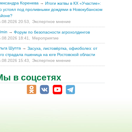
лександра Коренева
→
Итоги жатвы в КХ «Участие»:
то устоял под проливными дождями в Новокубанском
айоне?
.08.2026 20:53,
Экспертное мнение
dmin
→
Форум по безопасности агрохолдингов
.08.2026 18:41,
Мероприятие
льга Шупта
→
Засуха, листовёртка, офиоболез: от
его страдала пшеница на юге Ростовской области
.08.2026 15:43,
Экспертное мнение
Мы в соцсетях