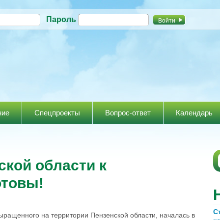
Перейти к
Пароль
основному
содержанию
ние
Спецпроекты
Вопрос-ответ
Календарь
нской области к
товы!
С
ыращенного на территории Пензенской области, началась в