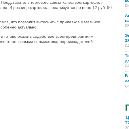
к
 Представитель торгового союза качеством картофеля
05
тво. В рознице картофель реализуется по цене 12 руб. 90
А
н
ля, что позволит вытеснить с прилавков магазинов
05
особенно актуально.
Э
ти готово оказать содействие всем предприятиям
3
еля от пензенских сельхозтоваропроизводителей.
04
Т
д
04
В
с
04
Ц
T
30