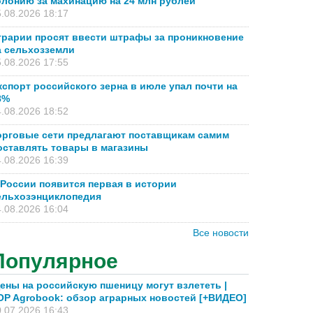
олонию за махинацию на 24 млн рублей
.08.2026 18:17
грарии просят ввести штрафы за проникновение
а сельхозземли
.08.2026 17:55
кспорт российского зерна в июле упал почти на
8%
.08.2026 18:52
орговые сети предлагают поставщикам самим
оставлять товары в магазины
.08.2026 16:39
 России появится первая в истории
ельхозэнциклопедия
.08.2026 16:04
Все новости
Популярное
ены на российскую пшеницу могут взлететь |
OP Agrobook: обзор аграрных новостей [+ВИДЕО]
.07.2026 16:43