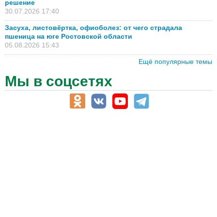
решение
30.07.2026 17:40
Засуха, листовёртка, офиоболез: от чего страдала
пшеница на юге Ростовской области
05.08.2026 15:43
Ещё популярные темы
Мы в соцсетях
АПК-Каталог
АПК-органы управления
ветеринарные препараты, ветеринарные учреждения
ГСМ, биотопливо
корма, добавки для животных
оборудование для АПК, промышленное, весовое
обучение
сельхозпроизводители / сельхозпредприятия
сельхозтехника, запчасти