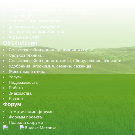
семена, посадочные материалы
средства защиты растений, удобрения
страхование
строительные материалы
финансовые учреждения
элеваторы, мелькомбинаты
Аграрные СМИ
Объявления
Сельскохозяйственная продукция и сырье
Сельхоз техника
Сельскохозяйственная техника, оборудование, запчасти
Удобрения, агрохимия, семена, саженцы
Животные и птица
Услуги
Недвижимость
Работа
Знакомства
Разное
Форум
Тематические форумы
Форумы проекта
Правила форума