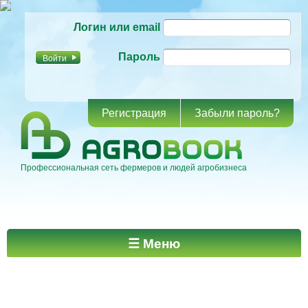
Перейти к
Логин или email
основному
содержанию
Пароль
Регистрация
Забыли пароль?
Профессиональная сеть фермеров и людей агробизнеса
Главное меню
☰ Меню