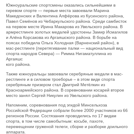
Южноуральские спортсмены оказались сильнейшими в
гиревом спорте — первые места завоевали Марина
Македонских и Валентина Алфёрова из Кусинского района,
Павел Семёнов из Чебаркульского района. Среди самбисток
на первом месте Ирина Макарова из Увельского района. В
армрестлинге золотых медалей удостоены Замир Исмагилов
и Алёна Корсакова из Аргаяшского района. В борьбе на
поясах победила Ольга Холодная (Варненский район), в
мас-рестлинге (перетягивание палки — национальный вид
спорта народов Севера) — Римма Нигаматуллина из
Аргаяшс
кого района.
Также южноуральцы завоевали серебряные медали в мас-
рестлинге и в силовом троеборье – в этом виде спорта
серебряным призером стал Дмитрий Метёлкин из
Красноармейского района. В соревновании косарей второе
место занял Сергей Никулин из Увельского района.
Напомним, соревнования под эгидой Минсельхоза
Российской Федерации собрали более 2000 участников из 66
регионов России. Состязания проводились по 17 видам
спорта, в том числе самобытным: косьбе, пахоте,
перемещении груженой телеги, сборке и разборке доильного
аппарата.