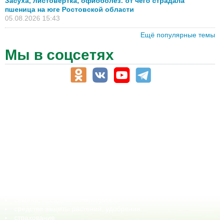
Засуха, листовёртка, офиоболез: от чего страдала
пшеница на юге Ростовской области
05.08.2026 15:43
Ещё популярные темы
Мы в соцсетях
АПК-Каталог
АПК-органы управления
ветеринарные препараты, ветеринарные учреждения
ГСМ, биотопливо
корма, добавки для животных
оборудование для АПК, промышленное, весовое
обучение
сельхозпроизводители / сельхозпредприятия
сельхозтехника, запчасти
семена, посадочные материалы
средства защиты растений, удобрения
страхование