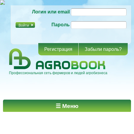
Перейти к
Логин или email
основному
содержанию
Пароль
Регистрация
Забыли пароль?
Профессиональная сеть фермеров и людей агробизнеса
Главное меню
☰ Меню