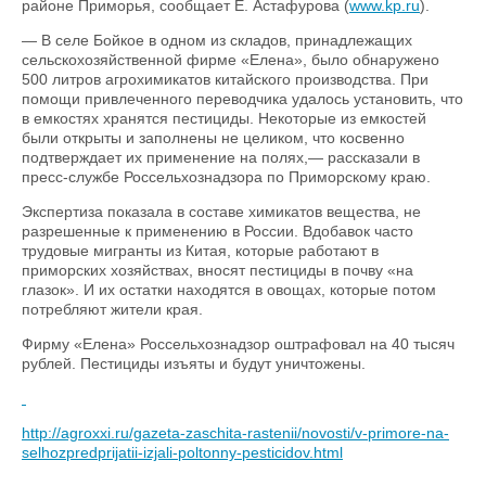
районе Приморья, сообщает Е. Астафурова (
www.kp.ru
).
— В селе Бойкое в одном из складов, принадлежащих
сельскохозяйственной фирме «Елена», было обнаружено
500 литров агрохимикатов китайского производства. При
помощи привлеченного переводчика удалось установить, что
в емкостях хранятся пестициды. Некоторые из емкостей
были открыты и заполнены не целиком, что косвенно
подтверждает их применение на полях,— рассказали в
пресс-службе Россельхознадзора по Приморскому краю.
Экспертиза показала в составе химикатов вещества, не
разрешенные к применению в России. Вдобавок часто
трудовые мигранты из Китая, которые работают в
приморских хозяйствах, вносят пестициды в почву «на
глазок». И их остатки находятся в овощах, которые потом
потребляют жители края.
Фирму «Елена» Россельхознадзор оштрафовал на 40 тысяч
рублей. Пестициды изъяты и будут уничтожены.
http://agroxxi.ru/gazeta-zaschita-rastenii/novosti/v-primore-na-
selhozpredprijatii-izjali-poltonny-pesticidov.html