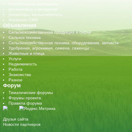
строительные материалы
финансовые учреждения
элеваторы, мелькомбинаты
Аграрные СМИ
Объявления
Сельскохозяйственная продукция и сырье
Сельхоз техника
Сельскохозяйственная техника, оборудование, запчасти
Удобрения, агрохимия, семена, саженцы
Животные и птица
Услуги
Недвижимость
Работа
Знакомства
Разное
Форум
Тематические форумы
Форумы проекта
Правила форума
Друзья сайта
Новости партнеров