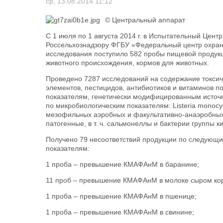
ср, 13.08.2014 11:12
© Центральный аппарат
С 1 июля по 1 августа 2014 г. в Испытательный Цент
Россельхознадзору ФГБУ «Федеральный центр охран
исследования поступило 582 пробы пищевой продукц
животного происхождения, кормов для животных.
Проведено 7287 исследований на содержание токси
элементов, пестицидов, антибиотиков и витаминов п
показателям, генетически модифицированным источн
по микробиологическим показателям: Listeria monocy
мезофильных аэробных и факультативно-анаэробны
патогенные, в т. ч. сальмонеллы и бактерии группы 
Получено 79 несоответствий продукции по следующ
показателям:
1 проба – превышение КМАФАнМ в баранине;
11 проб – превышение КМАФАнМ в молоке сыром ко
1 проба – превышение КМАФАнМ в пшенице;
1 проба – превышение КМАФАнМ в свинине;