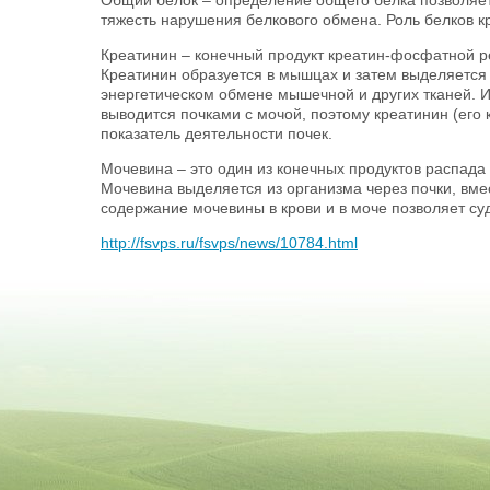
Общий белок – определение общего белка позволяе
тяжесть нарушения белкового обмена. Роль белков к
Креатинин – конечный продукт креатин-фосфатной р
Креатинин образуется в мышцах и затем выделяется в
энергетическом обмене мышечной и других тканей. И
выводится почками с мочой, поэтому креатинин (его 
показатель деятельности почек.
Мочевина – это один из конечных продуктов распада 
Мочевина выделяется из организма через почки, вме
содержание мочевины в крови и в моче позволяет суд
http://fsvps.ru/fsvps/news/10784.html