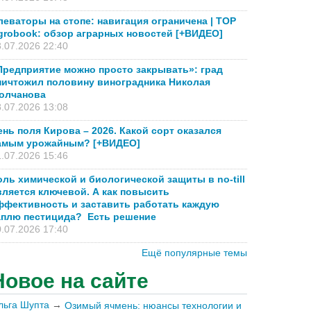
леваторы на стопе: навигация ограничена | TOP
grobook: обзор аграрных новостей [+ВИДЕО]
.07.2026 22:40
Предприятие можно просто закрывать»: град
ничтожил половину виноградника Николая
олчанова
.07.2026 13:08
ень поля Кирова – 2026. Какой сорт оказался
амым урожайным? [+ВИДЕО]
.07.2026 15:46
оль химической и биологической защиты в no-till
вляется ключевой. А как повысить
ффективность и заставить работать каждую
аплю пестицида? Есть решение
.07.2026 17:40
Ещё популярные темы
Новое на сайте
льга Шупта
→
Озимый ячмень: нюансы технологии и