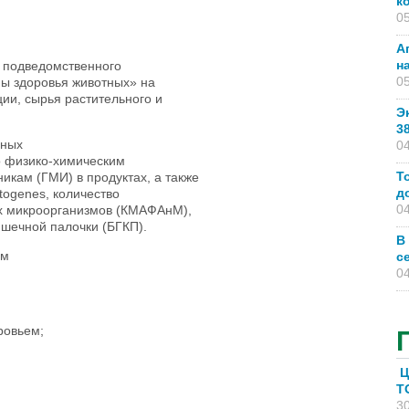
к
05
А
н
р подведомственного
05
ы здоровья животных» на
ии, сырья растительного и
Э
3
чных
04
о физико-химическим
Т
икам (ГМИ) в продуктах, а также
д
togenes, количество
04
х микроорганизмов (КМАФАнМ),
кишечной палочки (БГКП).
В
им
с
04
ровьем;
Ц
T
30