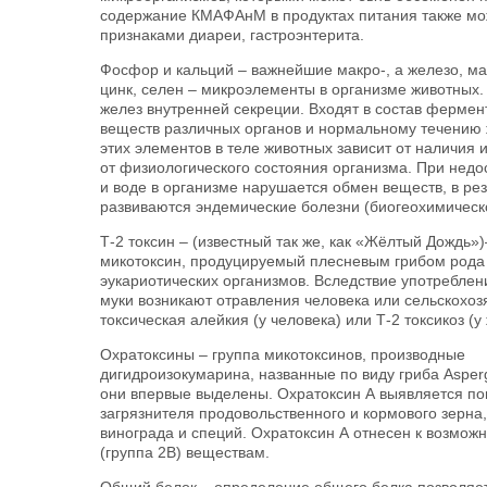
содержание КМАФАнМ в продуктах питания также мо
признаками диареи, гастроэнтерита.
Фосфор и кальций – важнейшие макро-, а железо, ма
цинк, селен – микроэлементы в организме животных
желез внутренней секреции. Входят в состав фермен
веществ различных органов и нормальному течению
этих элементов в теле животных зависит от наличия 
от физиологического состояния организма. При недос
и воде в организме нарушается обмен веществ, в рез
развиваются эндемические болезни (биогеохимическо
Т-2 токсин – (известный так же, как «Жёлтый Дождь»
микотоксин, продуцируемый плесневым грибом рода
эукариотических организмов. Вследствие употреблен
муки возникают отравления человека или сельскохо
токсическая алейкия (у человека) или Т-2 токсикоз (у
Охратоксины – группа микотоксинов, производные
дигидроизокумарина, названные по виду гриба Aspergi
они впервые выделены. Охратоксин А выявляется по
загрязнителя продовольственного и кормового зерна,
винограда и специй. Охратоксин А отнесен к возмож
(группа 2В) веществам.