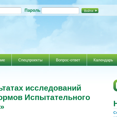
Перейти к
Пароль
основному
содержанию
ние
Спецпроекты
Вопрос-ответ
Календарь
ультатах исследований
кормов Испытательного
»
С