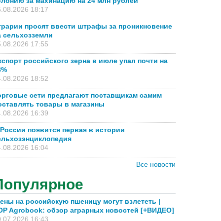
олонию за махинацию на 24 млн рублей
.08.2026 18:17
грарии просят ввести штрафы за проникновение
а сельхозземли
.08.2026 17:55
кспорт российского зерна в июле упал почти на
8%
.08.2026 18:52
орговые сети предлагают поставщикам самим
оставлять товары в магазины
.08.2026 16:39
 России появится первая в истории
ельхозэнциклопедия
.08.2026 16:04
Все новости
Популярное
ены на российскую пшеницу могут взлететь |
OP Agrobook: обзор аграрных новостей [+ВИДЕО]
.07.2026 16:43