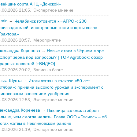
овейшие сорта АНЦ «Донской»
.08.2026 21:05,
Экспертное мнение
dmin
→
Челябинск готовится к «АГРО»: 200
роизводителей, иностранные гости и юрты возле
Трактора»
.08.2026 20:57,
Мероприятие
лександра Коренева
→
Новые атаки в Чёрном море.
кспорт зерна под вопросом? | TOP Agrobook: обзор
грарных новостей [+ВИДЕО]
.08.2026 20:02,
Запись в блоге
льга Шупта
→
Итоги жатвы в колхозе «50 лет
ктября»: причина высокого урожая и эксперимент с
рипосевным внесением удобрения
.08.2026 12:53,
Экспертное мнение
лександра Коренева
→
Пшеница заложила зёрен
ольше, чем смогла налить. Глава ООО «Гелиос» – об
тогах жатвы в Неклиновском районе
.08.2026 21:19,
Экспертное мнение