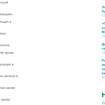
ечной
Э
A
бикорме;
23
льция в
«
у
М
рмах
28
Д
силосе;
с
ке крови
31
Р
альция в
я
э
к
ие железа в
30
ках крови
 крови
О