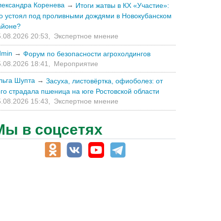
лександра Коренева
→
Итоги жатвы в КХ «Участие»:
то устоял под проливными дождями в Новокубанском
айоне?
.08.2026 20:53,
Экспертное мнение
dmin
→
Форум по безопасности агрохолдингов
.08.2026 18:41,
Мероприятие
льга Шупта
→
Засуха, листовёртка, офиоболез: от
его страдала пшеница на юге Ростовской области
.08.2026 15:43,
Экспертное мнение
Мы в соцсетях