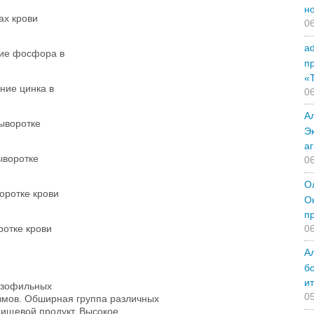
н
ах крови
06
a
ние фосфора в
п
«
ние цинка в
06
А
ыворотке
Э
а
ыворотке
06
О
оротке крови
О
п
06
отке крови
А
б
и
езофильных
05
змов. Обширная группа различных
ищевой продукт. Высокое