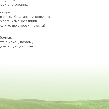
т оценить
рови многогранна.
еакции.
 кровь. Креатинин участвует в
з организма креатинин
количество в крови)– важный
белков.
сте с мочой, поэтому
ить о функции почек.