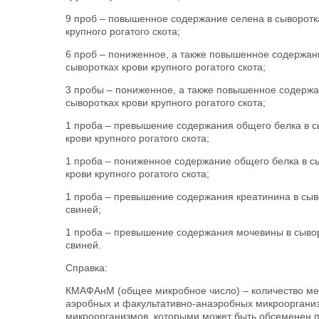
9 проб – повышенное содержание селена в сыворотк
крупного рогатого скота;
6 проб – пониженное, а также повышенное содержа
сыворотках крови крупного рогатого скота;
3 пробы – пониженное, а также повышенное содержа
сыворотках крови крупного рогатого скота;
1 проба – превышение содержания общего белка в с
крови крупного рогатого скота;
1 проба – пониженное содержание общего белка в с
крови крупного рогатого скота;
1 проба – превышение содержания креатинина в сыв
свиней;
1 проба – превышение содержания мочевины в сывор
свиней.
Справка:
КМАФАнМ (общее микробное число) – количество м
аэробных и факультативно-анаэробных микрооргани
микроорганизмов, которыми может быть обсеменен п