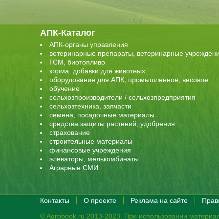
АПК-Каталог
АПК-органы управления
ветеринарные препараты, ветеринарные учрежден
ГСМ, биотопливо
корма, добавки для животных
оборудование для АПК, промышленное, весовое
обучение
сельхозпроизводители / сельхозпредприятия
сельхозтехника, запчасти
семена, посадочные материалы
средства защиты растений, удобрения
страхование
строительные материалы
финансовые учреждения
элеваторы, мелькомбинаты
Аграрные СМИ
Контакты
О проекте
Реклама на сайте
Прав
© Agrobook.ru 2013-2023. При использовании материал