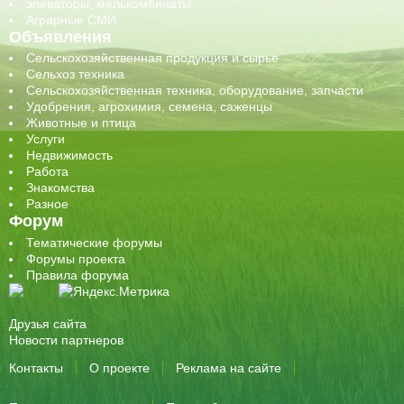
элеваторы, мелькомбинаты
Аграрные СМИ
Объявления
Сельскохозяйственная продукция и сырье
Сельхоз техника
Сельскохозяйственная техника, оборудование, запчасти
Удобрения, агрохимия, семена, саженцы
Животные и птица
Услуги
Недвижимость
Работа
Знакомства
Разное
Форум
Тематические форумы
Форумы проекта
Правила форума
Друзья сайта
Новости партнеров
Контакты
О проекте
Реклама на сайте