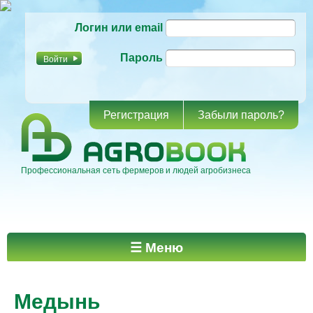
Перейти к
Логин или email
основному
содержанию
Пароль
Регистрация
Забыли пароль?
Профессиональная сеть фермеров и людей агробизнеса
Главное меню
☰ Меню
Медынь