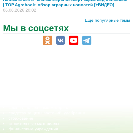
| TOP Agrobook: обзор аграрных новостей [+ВИДЕО]
06.08.2026 20:02
Ещё популярные темы
Мы в соцсетях
АПК-Каталог
АПК-органы управления
ветеринарные препараты, ветеринарные учреждения
ГСМ, биотопливо
корма, добавки для животных
оборудование для АПК, промышленное, весовое
обучение
сельхозпроизводители / сельхозпредприятия
сельхозтехника, запчасти
семена, посадочные материалы
средства защиты растений, удобрения
страхование
строительные материалы
финансовые учреждения