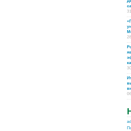
Д
с
31
«
у
М
28
Р
я
э
к
30
И
в
в
06
a
П