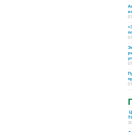
А
и
07
«
п
07
Э
р
у
07
П
п
07
Ц
T
30