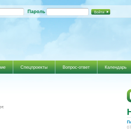
Перейти к
Пароль
основному
содержанию
ние
Спецпроекты
Вопрос-ответ
Календарь
т.
П
07