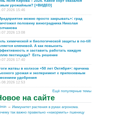
ень поля Кирова – 2026. Какой сорт оказался
амым урожайным? [+ВИДЕО]
.07.2026 15:46
Предприятие можно просто закрывать»: град
ничтожил половину виноградника Николая
олчанова
.07.2026 13:08
оль химической и биологической защиты в no-till
вляется ключевой. А как повысить
ффективность и заставить работать каждую
аплю пестицида? Есть решение
.07.2026 17:40
тоги жатвы в колхозе «50 лет Октября»: причина
ысокого урожая и эксперимент с припосевным
несением удобрения
.08.2026 12:53
Ещё популярные темы
Новое на сайте
dmin
→
Иммунитет растения в руках агронома.
очему так важно правильно «накормить» пшеницу