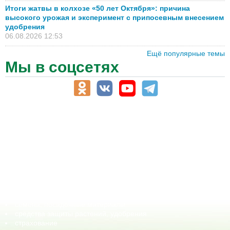
Итоги жатвы в колхозе «50 лет Октября»: причина
высокого урожая и эксперимент с припосевным внесением
удобрения
06.08.2026 12:53
Ещё популярные темы
Мы в соцсетях
АПК-Каталог
АПК-органы управления
ветеринарные препараты, ветеринарные учреждения
ГСМ, биотопливо
корма, добавки для животных
оборудование для АПК, промышленное, весовое
обучение
сельхозпроизводители / сельхозпредприятия
сельхозтехника, запчасти
семена, посадочные материалы
средства защиты растений, удобрения
страхование