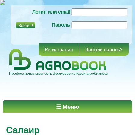
Перейти к
Логин или email
основному
содержанию
Пароль
Регистрация
Забыли пароль?
Профессиональная сеть фермеров и людей агробизнеса
Главное меню
☰ Меню
Салаир