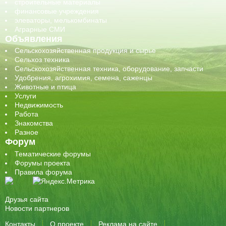
строительные материалы
финансовые учреждения
элеваторы, мелькомбинаты
Аграрные СМИ
Объявления
Сельскохозяйственная продукция и сырье
Сельхоз техника
Сельскохозяйственная техника, оборудование, запчасти
Удобрения, агрохимия, семена, саженцы
Животные и птица
Услуги
Недвижимость
Работа
Знакомства
Разное
Форум
Тематические форумы
Форумы проекта
Правила форума
Друзья сайта
Новости партнеров
Контакты
О проекте
Реклама на сайте