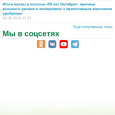
Итоги жатвы в колхозе «50 лет Октября»: причина
высокого урожая и эксперимент с припосевным внесением
удобрения
06.08.2026 12:53
Ещё популярные темы
Мы в соцсетях
АПК-Каталог
АПК-органы управления
ветеринарные препараты, ветеринарные учреждения
ГСМ, биотопливо
корма, добавки для животных
оборудование для АПК, промышленное, весовое
обучение
сельхозпроизводители / сельхозпредприятия
сельхозтехника, запчасти
семена, посадочные материалы
средства защиты растений, удобрения
страхование