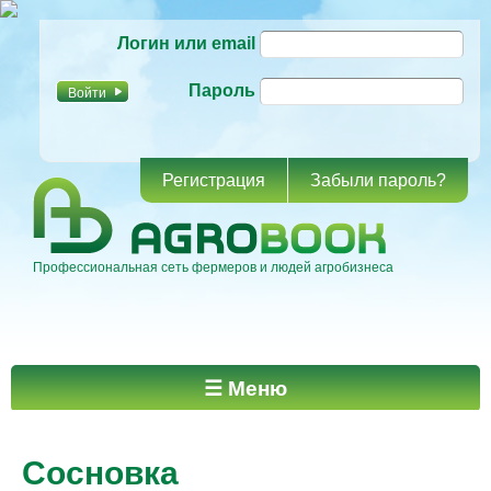
Перейти к
Логин или email
основному
содержанию
Пароль
Регистрация
Забыли пароль?
Профессиональная сеть фермеров и людей агробизнеса
Главное меню
☰ Меню
Сосновка