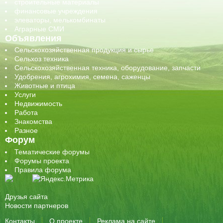
строительные материалы
финансовые учреждения
элеваторы, мелькомбинаты
Аграрные СМИ
Объявления
Сельскохозяйственная продукция и сырье
Сельхоз техника
Сельскохозяйственная техника, оборудование, запчасти
Удобрения, агрохимия, семена, саженцы
Животные и птица
Услуги
Недвижимость
Работа
Знакомства
Разное
Форум
Тематические форумы
Форумы проекта
Правила форума
Друзья сайта
Новости партнеров
Контакты
О проекте
Реклама на сайте