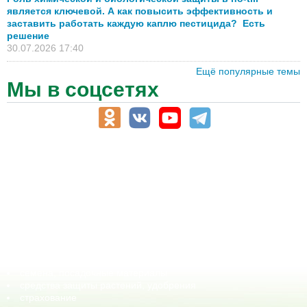
является ключевой. А как повысить эффективность и
заставить работать каждую каплю пестицида? Есть
решение
30.07.2026 17:40
Ещё популярные темы
Мы в соцсетях
АПК-Каталог
АПК-органы управления
ветеринарные препараты, ветеринарные учреждения
ГСМ, биотопливо
корма, добавки для животных
оборудование для АПК, промышленное, весовое
обучение
сельхозпроизводители / сельхозпредприятия
сельхозтехника, запчасти
семена, посадочные материалы
средства защиты растений, удобрения
страхование