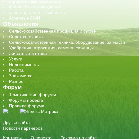
строительные материалы
финансовые учреждения
элеваторы, мелькомбинаты
Аграрные СМИ
Объявления
Сельскохозяйственная продукция и сырье
Сельхоз техника
Сельскохозяйственная техника, оборудование, запчасти
Удобрения, агрохимия, семена, саженцы
Животные и птица
Услуги
Недвижимость
Работа
Знакомства
Разное
Форум
Тематические форумы
Форумы проекта
Правила форума
Друзья сайта
Новости партнеров
Контакты
О проекте
Реклама на сайте