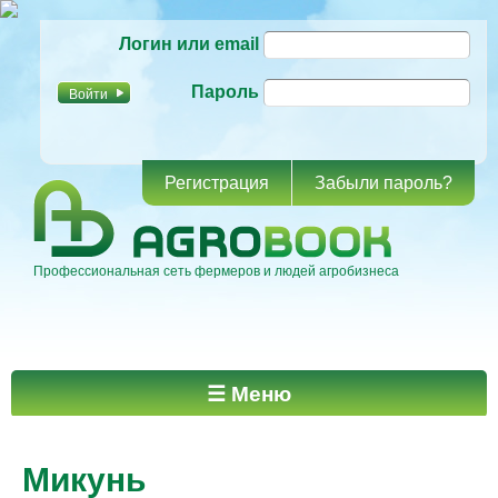
Перейти к
Логин или email
основному
содержанию
Пароль
Регистрация
Забыли пароль?
Профессиональная сеть фермеров и людей агробизнеса
Главное меню
☰ Меню
Микунь