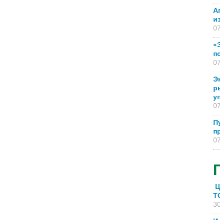
А
и
07
«
п
07
Э
р
у
07
П
п
07
Ц
T
30