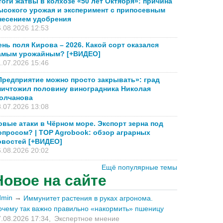
тоги жатвы в колхозе «50 лет Октября»: причина
ысокого урожая и эксперимент с припосевным
несением удобрения
.08.2026 12:53
ень поля Кирова – 2026. Какой сорт оказался
амым урожайным? [+ВИДЕО]
.07.2026 15:46
Предприятие можно просто закрывать»: град
ничтожил половину виноградника Николая
олчанова
.07.2026 13:08
овые атаки в Чёрном море. Экспорт зерна под
опросом? | TOP Agrobook: обзор аграрных
овостей [+ВИДЕО]
.08.2026 20:02
Ещё популярные темы
Новое на сайте
dmin
→
Иммунитет растения в руках агронома.
очему так важно правильно «накормить» пшеницу
.08.2026 17:34,
Экспертное мнение