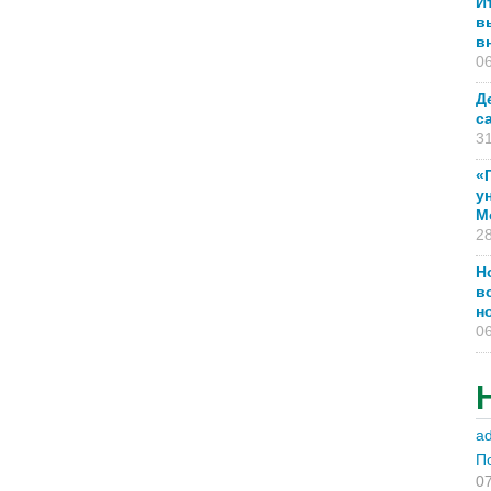
И
в
в
06
Д
с
31
«
у
М
28
Н
в
н
06
a
П
07