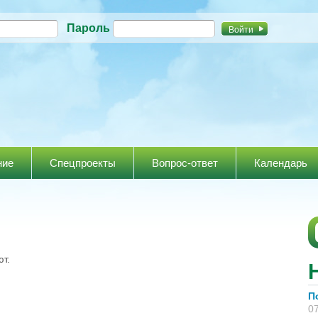
Перейти к
Пароль
основному
содержанию
ние
Спецпроекты
Вопрос-ответ
Календарь
т.
П
07