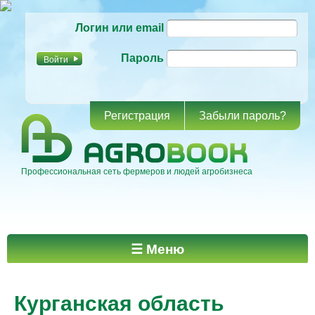
Перейти к
Логин или email
основному
содержанию
Пароль
Регистрация
Забыли пароль?
Профессиональная сеть фермеров и людей агробизнеса
Главное меню
☰ Меню
Курганская область