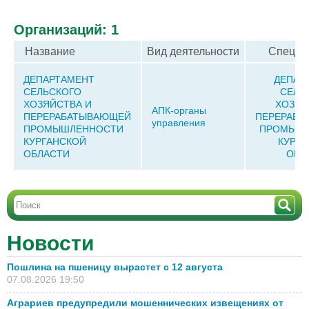
Организаций: 1
Название
Вид деятельности
Специа
ДЕПАРТАМЕНТ
ДЕПАР
СЕЛЬСКОГО
СЕЛЬ
ХОЗЯЙСТВА И
ХОЗЯЙ
АПК-органы
ПЕРЕРАБАТЫВАЮЩЕЙ
ПЕРЕРАБА
управления
ПРОМЫШЛЕННОСТИ
ПРОМЫШЛ
КУРГАНСКОЙ
КУРГА
ОБЛАСТИ
ОБЛ
Новости
Пошлина на пшеницу вырастет с 12 августа
07.08.2026 19:50
Аграриев предупредили мошеннических извещениях от