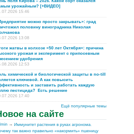
ень поля Кирова – 2026. Какой сорт оказался
амым урожайным? [+ВИДЕО]
.07.2026 15:46
Предприятие можно просто закрывать»: град
ничтожил половину виноградника Николая
олчанова
.07.2026 13:08
тоги жатвы в колхозе «50 лет Октября»: причина
ысокого урожая и эксперимент с припосевным
несением удобрения
.08.2026 12:53
оль химической и биологической защиты в no-till
вляется ключевой. А как повысить
ффективность и заставить работать каждую
аплю пестицида? Есть решение
.07.2026 17:40
Ещё популярные темы
Новое на сайте
dmin
→
Иммунитет растения в руках агронома.
очему так важно правильно «накормить» пшеницу