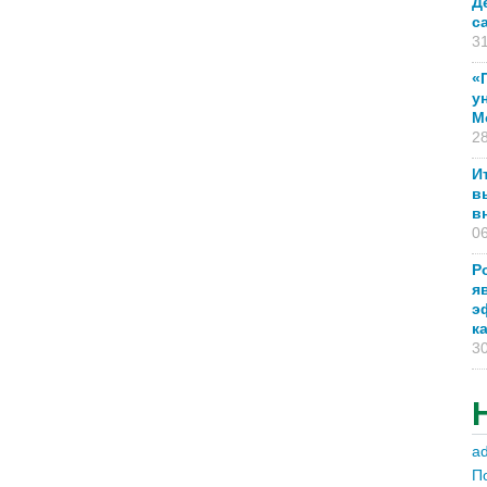
Д
с
31
«
у
М
28
И
в
в
06
Р
я
э
к
30
a
П