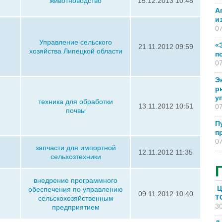
животноводство
15.12.2013 10:48
А
и
07
Управление сельского
«
21.11.2012 09:59
хозяйства Липецкой области
п
07
Э
р
у
техника для обработки
13.11.2012 10:51
07
почвы
П
п
07
запчасти для импортной
12.11.2012 11:35
сельхозтехники
внедрение программного
Ц
обеспечения по управлению
09.11.2012 10:40
T
сельскохозяйственным
30
предприятием