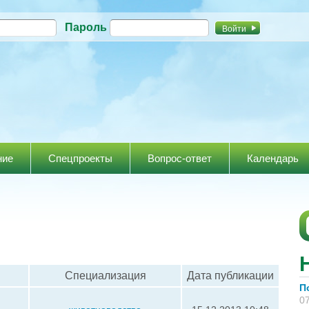
Перейти к
Пароль
основному
содержанию
ние
Спецпроекты
Вопрос-ответ
Календарь
Специализация
Дата публикации
П
07