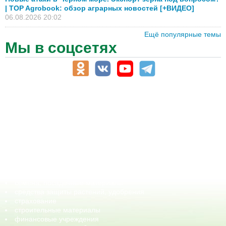
| TOP Agrobook: обзор аграрных новостей [+ВИДЕО]
06.08.2026 20:02
Ещё популярные темы
Мы в соцсетях
АПК-Каталог
АПК-органы управления
ветеринарные препараты, ветеринарные учреждения
ГСМ, биотопливо
корма, добавки для животных
оборудование для АПК, промышленное, весовое
обучение
сельхозпроизводители / сельхозпредприятия
сельхозтехника, запчасти
семена, посадочные материалы
средства защиты растений, удобрения
страхование
строительные материалы
финансовые учреждения