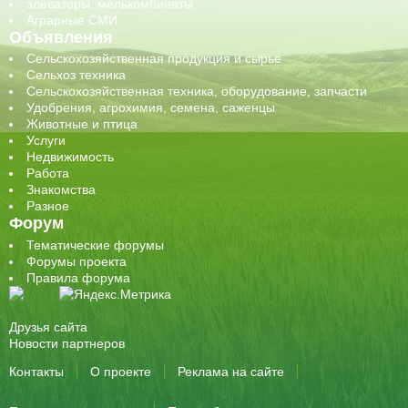
элеваторы, мелькомбинаты
Аграрные СМИ
Объявления
Сельскохозяйственная продукция и сырье
Сельхоз техника
Сельскохозяйственная техника, оборудование, запчасти
Удобрения, агрохимия, семена, саженцы
Животные и птица
Услуги
Недвижимость
Работа
Знакомства
Разное
Форум
Тематические форумы
Форумы проекта
Правила форума
Друзья сайта
Новости партнеров
Контакты
О проекте
Реклама на сайте