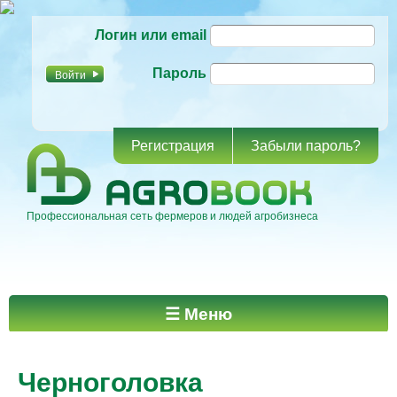
Перейти к
Логин или email
основному
содержанию
Пароль
Регистрация
Забыли пароль?
Профессиональная сеть фермеров и людей агробизнеса
Главное меню
☰ Меню
Черноголовка