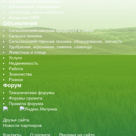
строительные материалы
финансовые учреждения
элеваторы, мелькомбинаты
Аграрные СМИ
Объявления
Сельскохозяйственная продукция и сырье
Сельхоз техника
Сельскохозяйственная техника, оборудование, запчасти
Удобрения, агрохимия, семена, саженцы
Животные и птица
Услуги
Недвижимость
Работа
Знакомства
Разное
Форум
Тематические форумы
Форумы проекта
Правила форума
Друзья сайта
Новости партнеров
Контакты
О проекте
Реклама на сайте