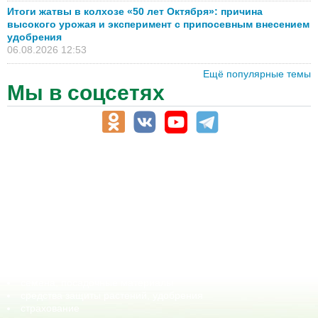
Итоги жатвы в колхозе «50 лет Октября»: причина
высокого урожая и эксперимент с припосевным внесением
удобрения
06.08.2026 12:53
Ещё популярные темы
Мы в соцсетях
АПК-Каталог
АПК-органы управления
ветеринарные препараты, ветеринарные учреждения
ГСМ, биотопливо
корма, добавки для животных
оборудование для АПК, промышленное, весовое
обучение
сельхозпроизводители / сельхозпредприятия
сельхозтехника, запчасти
семена, посадочные материалы
средства защиты растений, удобрения
страхование